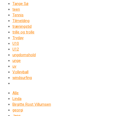
Tange Sø
teen
Tennis
Tilmelding
træningstid
trille og trolle
Tryday
U10
U12
ungdomshold
unge
uv
Volleyball
windsurfing
Alle
Linda
Birgitte Rost Villumsen
georgi
Jens