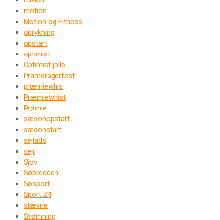
Lukket
motion
Motion og Fitness
oprykning
opstart
optimist
Optimist jolle
Pramdragerfest
præmiewhis
Præmiewhist
Prømie
sæsonopstart
sæsonstart
sejlads
sejr
Sjov
Søbredden
Søsport
Sport 24
stævne
Svømning