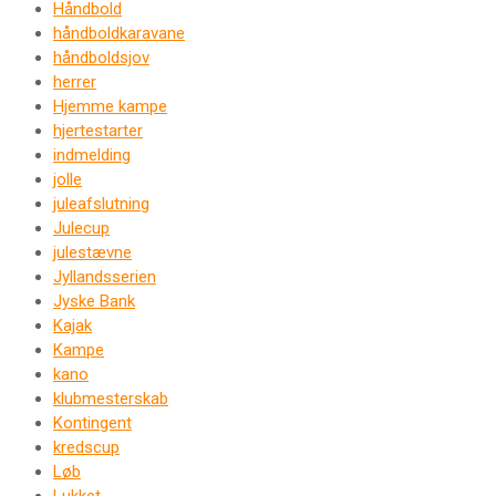
Håndbold
håndboldkaravane
håndboldsjov
herrer
Hjemme kampe
hjertestarter
indmelding
jolle
juleafslutning
Julecup
julestævne
Jyllandsserien
Jyske Bank
Kajak
Kampe
kano
klubmesterskab
Kontingent
kredscup
Løb