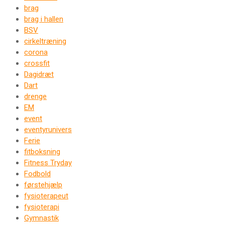
brag
brag i hallen
BSV
cirkeltræning
corona
crossfit
Dagidræt
Dart
drenge
EM
event
eventyrunivers
Ferie
fitboksning
Fitness Tryday
Fodbold
førstehjælp
fysioterapeut
fysioterapi
Gymnastik