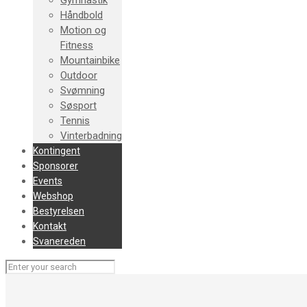
Gymnastik
Håndbold
Motion og
Fitness
Mountainbike
Outdoor
Svømning
Søsport
Tennis
Vinterbadning
Kontingent
Sponsorer
Events
Webshop
Bestyrelsen
Kontakt
Svanereden