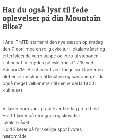
Har du også lyst til fede
oplevelser på din Mountain
Bike?
I A
n
s
IF MTB starter vi den nye sæson op tirsdag
den 7. april med en rolig cykeltur i lokalområdet og
efterfølgende varm suppe og intro til sæsonen i
klubhuset. Vi mødes på cyklerne kl.17.30 ved
Søsport/MTB klubhuset ved Tange sø. Ønsker du
blot en introduktion til klubben og sæsonen, er du
også meget velkommen til denne del kl.18.30 i
klubhuset.
Vi kører som vanlig fast hver tirsdag på to hold.
Hold 1 kører på stor grus og skovstier i
lokalområdet.
Hold 2 kører på forskellige spor i vores
nærområde.