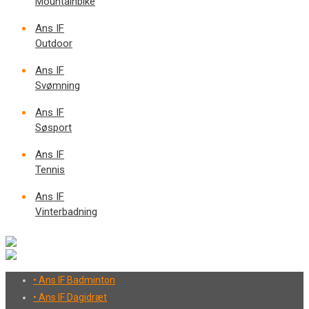
Mountainbike
Ans IF
Outdoor
Ans IF
Svømning
Ans IF
Søsport
Ans IF
Tennis
Ans IF
Vinterbadning
• Ans IF Badminton
• Ans IF Dagidræt