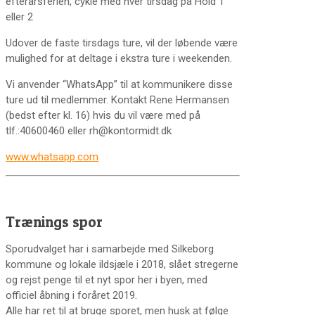
efterårsferien, cykle med hver tirsdag på Hold 1
eller 2
Udover de faste tirsdags ture, vil der løbende være
mulighed for at deltage i ekstra ture i weekenden.
Vi anvender “WhatsApp” til at kommunikere disse
ture ud til medlemmer. Kontakt Rene Hermansen
(bedst efter kl. 16) hvis du vil være med på
tlf.:40600460 eller rh@kontormidt.dk
www.whatsapp.com
Trænings spor
Sporudvalget har i samarbejde med Silkeborg
kommune og lokale ildsjæle i 2018, slået stregerne
og rejst penge til et nyt spor her i byen, med
officiel åbning i foråret 2019.
Alle har ret til at bruge sporet, men husk at følge