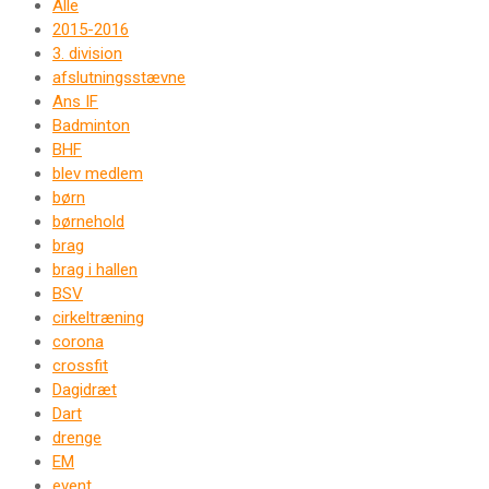
Alle
2015-2016
3. division
afslutningsstævne
Ans IF
Badminton
BHF
blev medlem
børn
børnehold
brag
brag i hallen
BSV
cirkeltræning
corona
crossfit
Dagidræt
Dart
drenge
EM
event