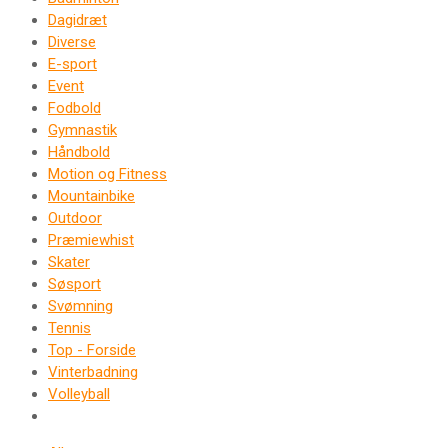
Dagidræt
Diverse
E-sport
Event
Fodbold
Gymnastik
Håndbold
Motion og Fitness
Mountainbike
Outdoor
Præmiewhist
Skater
Søsport
Svømning
Tennis
Top - Forside
Vinterbadning
Volleyball