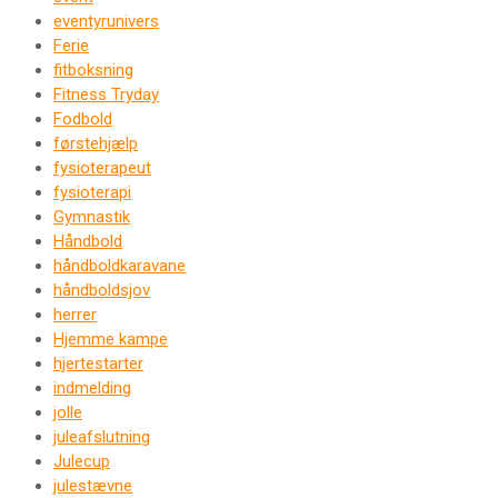
eventyrunivers
Ferie
fitboksning
Fitness Tryday
Fodbold
førstehjælp
fysioterapeut
fysioterapi
Gymnastik
Håndbold
håndboldkaravane
håndboldsjov
herrer
Hjemme kampe
hjertestarter
indmelding
jolle
juleafslutning
Julecup
julestævne