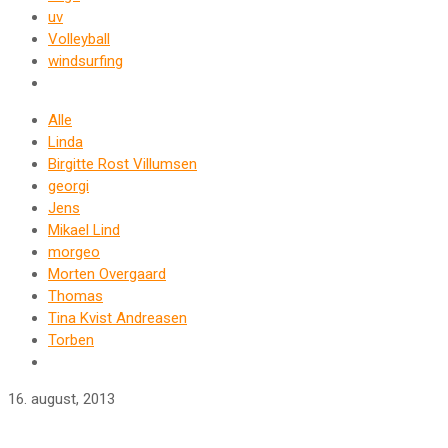
uv
Volleyball
windsurfing
Alle
Linda
Birgitte Rost Villumsen
georgi
Jens
Mikael Lind
morgeo
Morten Overgaard
Thomas
Tina Kvist Andreasen
Torben
16. august, 2013