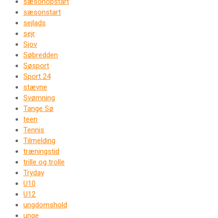
sæsonopstart
sæsonstart
sejlads
sejr
Sjov
Søbredden
Søsport
Sport 24
stævne
Svømning
Tange Sø
teen
Tennis
Tilmelding
træningstid
trille og trolle
Tryday
U10
U12
ungdomshold
unge