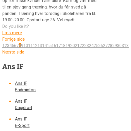
op for friske kvinder i alle aldre. Kom og vær med
til en sjov gang træning, hvor du får sved på
panden. Træning hver torsdag i Skolehallen fra kl.
19.00-20.00. Opstart uge 36. Vel mødt
Do you like it?
Læs mere
Forrige side
1
2
3
4
5
6
7
8
9
10
11
12
13
14
15
16
17
18
19
20
21
22
23
24
25
26
27
28
29
30
31
32
Næste side
Ans IF
Ans IF
Badminton
Ans IF
Dagidræt
Ans IF
E-Sport