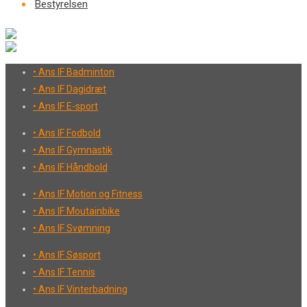
Bestyrelsen
• Ans IF Badminton
• Ans IF Dagidræt
• Ans IF E-sport
• Ans IF Fodbold
• Ans IF Gymnastik
• Ans IF Håndbold
• Ans IF Motion og Fitness
• Ans IF Moutainbike
• Ans IF Svømning
• Ans IF Søsport
• Ans IF Tennis
• Ans IF Vinterbadning