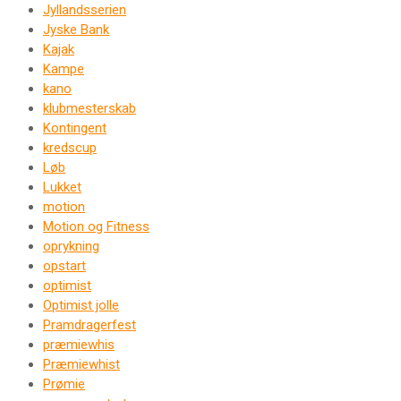
Jyllandsserien
Jyske Bank
Kajak
Kampe
kano
klubmesterskab
Kontingent
kredscup
Løb
Lukket
motion
Motion og Fitness
oprykning
opstart
optimist
Optimist jolle
Pramdragerfest
præmiewhis
Præmiewhist
Prømie