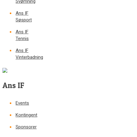
Svømning
Ans IF
Søsport
Ans IF
Tennis
Ans IF
Vinterbadning
Ans IF
Events
Kontingent
Sponsorer