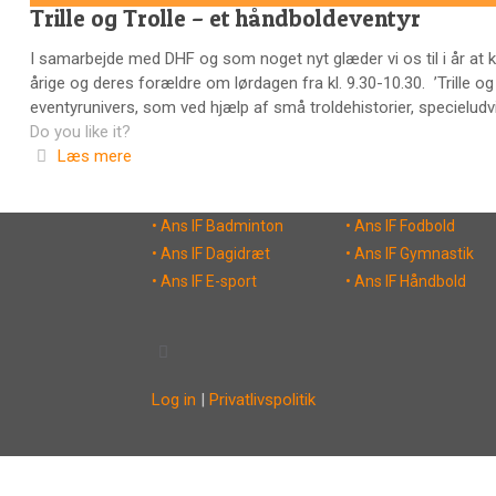
Trille og Trolle – et håndboldeventyr
I samarbejde med DHF og som noget nyt glæder vi os til i år at kunn
årige og deres forældre om lørdagen fra kl. 9.30-10.30. ’Trille og
eventyrunivers, som ved hjælp af små troldehistorier, specieludv
Do you like it?
Læs mere
• Ans IF Badminton
• Ans IF Fodbold
• Ans IF Dagidræt
• Ans IF Gymnastik
• Ans IF E-sport
• Ans IF Håndbold
Log in
|
Privatlivspolitik