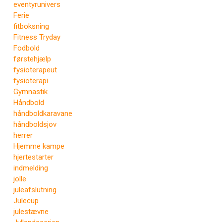
eventyrunivers
Ferie
fitboksning
Fitness Tryday
Fodbold
førstehjælp
fysioterapeut
fysioterapi
Gymnastik
Håndbold
håndboldkaravane
håndboldsjov
herrer
Hjemme kampe
hjertestarter
indmelding
jolle
juleafslutning
Julecup
julestævne