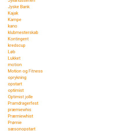
Jyllandsserien
Jyske Bank
Kajak
Kampe
kano
klubmesterskab
Kontingent
kredscup
Løb
Lukket
motion
Motion og Fitness
oprykning
opstart
optimist
Optimist jolle
Pramdragerfest
præmiewhis
Præmiewhist
Prømie
sæsonopstart