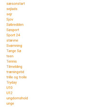
sæsonstart
sejlads
sejr
Sjov
Søbredden
Søsport
Sport 24
stævne
Svømning
Tange Sø
teen
Tennis
Tilmelding
træningstid
trille og trolle
Tryday
U10
U12
ungdomshold
unge