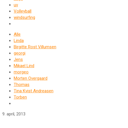
uv
Volleyball
windsurfing
Alle
Linda
Birgitte Rost Villumsen
georgi
Jens
Mikael Lind
morgeo
Morten Overgaard
Thomas
Tina Kvist Andreasen
Torben
9. april, 2013