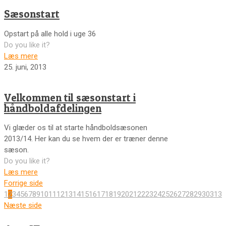
Sæsonstart
Opstart på alle hold i uge 36
Do you like it?
Læs mere
25. juni, 2013
Velkommen til sæsonstart i
håndboldafdelingen
Vi glæder os til at starte håndboldsæsonen
2013/14. Her kan du se hvem der er træner denne
sæson.
Do you like it?
Læs mere
Forrige side
1
2
3
4
5
6
7
8
9
10
11
12
13
14
15
16
17
18
19
20
21
22
23
24
25
26
27
28
29
30
31
32
Næste side