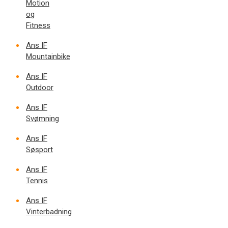
Motion
og
Fitness
Ans IF
Mountainbike
Ans IF
Outdoor
Ans IF
Svømning
Ans IF
Søsport
Ans IF
Tennis
Ans IF
Vinterbadning