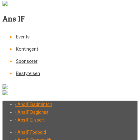
Ans IF
Events
Kontingent
Sponsorer
Bestyrelsen
• Ans IF Badminton
• Ans IF Dagidræt
• Ans IF E-sport
• Ans IF Fodbold