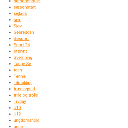
sæsonopstart
sæsonstart
sejlads
sejr
Sjov
Søbredden
Søsport
Sport 24
stævne
Svømning
Tange Sø
teen
Tennis
Tilmelding
træningstid
trille og trolle
Tryday
U10
U12
ungdomshold
unge