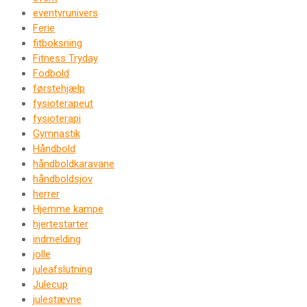
eventyrunivers
Ferie
fitboksning
Fitness Tryday
Fodbold
førstehjælp
fysioterapeut
fysioterapi
Gymnastik
Håndbold
håndboldkaravane
håndboldsjov
herrer
Hjemme kampe
hjertestarter
indmelding
jolle
juleafslutning
Julecup
julestævne