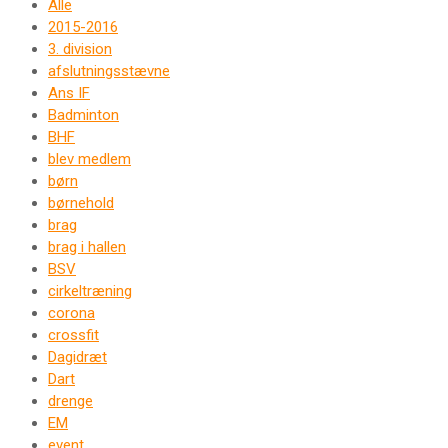
Alle
2015-2016
3. division
afslutningsstævne
Ans IF
Badminton
BHF
blev medlem
børn
børnehold
brag
brag i hallen
BSV
cirkeltræning
corona
crossfit
Dagidræt
Dart
drenge
EM
event