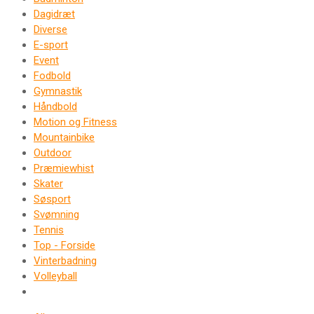
Dagidræt
Diverse
E-sport
Event
Fodbold
Gymnastik
Håndbold
Motion og Fitness
Mountainbike
Outdoor
Præmiewhist
Skater
Søsport
Svømning
Tennis
Top - Forside
Vinterbadning
Volleyball