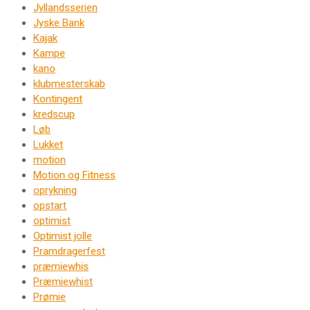
Jyllandsserien
Jyske Bank
Kajak
Kampe
kano
klubmesterskab
Kontingent
kredscup
Løb
Lukket
motion
Motion og Fitness
oprykning
opstart
optimist
Optimist jolle
Pramdragerfest
præmiewhis
Præmiewhist
Prømie