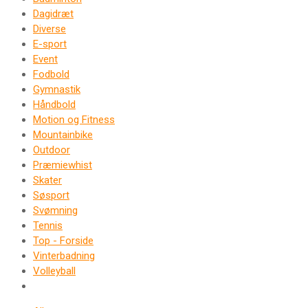
Dagidræt
Diverse
E-sport
Event
Fodbold
Gymnastik
Håndbold
Motion og Fitness
Mountainbike
Outdoor
Præmiewhist
Skater
Søsport
Svømning
Tennis
Top - Forside
Vinterbadning
Volleyball