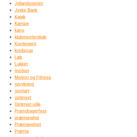
Jyllandsserien
Jyske Bank
Kajak
Kampe
kano
klubmesterskab
Kontingent
kredscup
Løb
Lukket
motion
Motion og Fitness
oprykning
opstart
optimist
Optimist jolle
Pramdragerfest
præmiewhis
Præmiewhist
Prømie