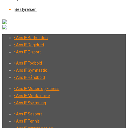
Bestyrelsen
• Ans IF Badminton
• Ans IF Dagidræt
• Ans IF E-sport
• Ans IF Fodbold
• Ans IF Gymnastik
• Ans IF Håndbold
• Ans IF Motion og Fitness
• Ans IF Moutainbike
• Ans IF Svømning
• Ans IF Søsport
• Ans IF Tennis