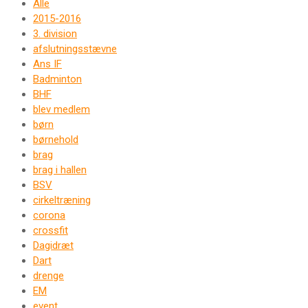
Alle
2015-2016
3. division
afslutningsstævne
Ans IF
Badminton
BHF
blev medlem
børn
børnehold
brag
brag i hallen
BSV
cirkeltræning
corona
crossfit
Dagidræt
Dart
drenge
EM
event