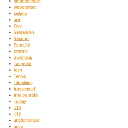
sæsonopstart
sæsonstart
sejlads
sejr
Sjov
Søbredden
Søsport
Sport 24
stævne
Svømning
Tange Sø
teen
Tennis
Tilmelding
træningstid
trille og trolle
Tryday
U10
U12
ungdomshold
unge