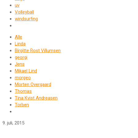
uv
Volleyball
windsurfing
Alle
Linda
Birgitte Rost Villumsen
georgi
Jens
Mikael Lind
morgeo
Morten Overgaard
Thomas
Tina Kvist Andreasen
Torben
9. juli, 2015