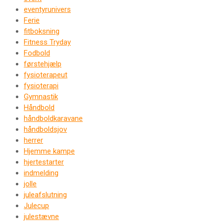
eventyrunivers
Ferie
fitboksning
Fitness Tryday
Fodbold
førstehjælp
fysioterapeut
fysioterapi
Gymnastik
Håndbold
håndboldkaravane
håndboldsjov
herrer
Hjemme kampe
hjertestarter
indmelding
jolle
juleafslutning
Julecup
julestævne