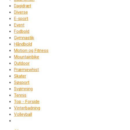
Dagidræt
Diverse
E-sport
Event
Fodbold
Gymnastik
Håndbold
Motion og Fitness
Mountainbike
Outdoor
Præmiewhist
Skater
Søsport
Svømning
Tennis
Top - Forside
Vinterbadning
Volleyball