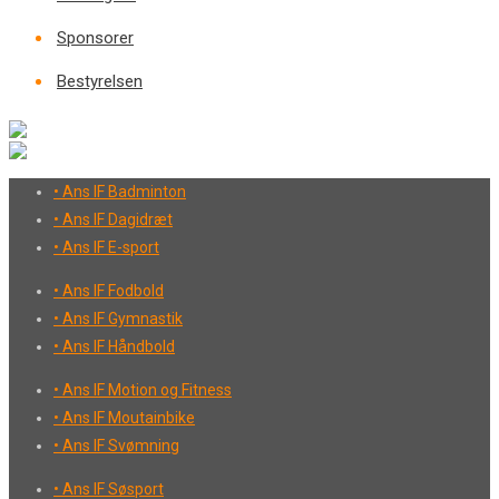
Sponsorer
Bestyrelsen
• Ans IF Badminton
• Ans IF Dagidræt
• Ans IF E-sport
• Ans IF Fodbold
• Ans IF Gymnastik
• Ans IF Håndbold
• Ans IF Motion og Fitness
• Ans IF Moutainbike
• Ans IF Svømning
• Ans IF Søsport