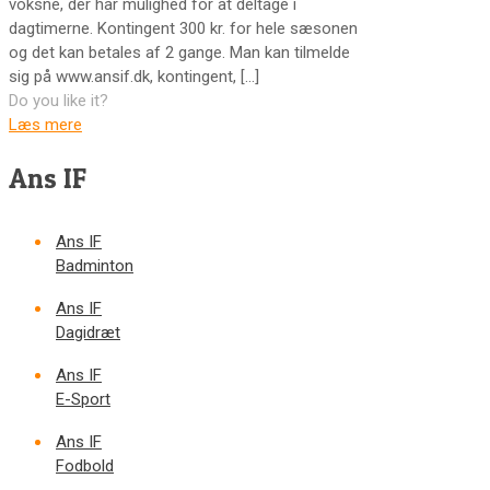
voksne, der har mulighed for at deltage i
dagtimerne. Kontingent 300 kr. for hele sæsonen
og det kan betales af 2 gange. Man kan tilmelde
sig på www.ansif.dk, kontingent,
[…]
Do you like it?
Læs mere
Ans IF
Ans IF
Badminton
Ans IF
Dagidræt
Ans IF
E-Sport
Ans IF
Fodbold