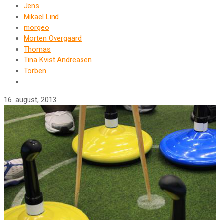
Jens
Mikael Lind
morgeo
Morten Overgaard
Thomas
Tina Kvist Andreasen
Torben
16. august, 2013