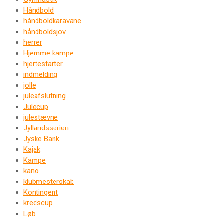
Håndbold
håndboldkaravane
håndboldsjov
herrer
Hjemme kampe
hjertestarter
indmelding
jolle
juleafslutning
Julecup
julestævne
Jyllandsserien
Jyske Bank
Kajak
Kampe
kano
klubmesterskab
Kontingent
kredscup
Løb