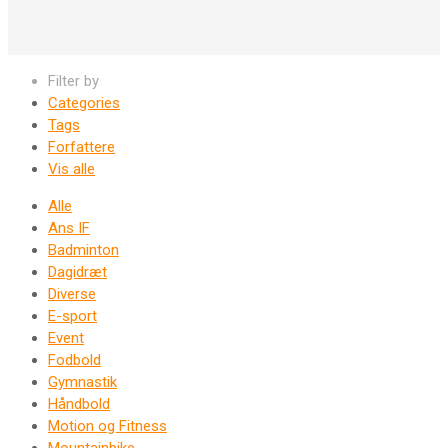
Filter by
Categories
Tags
Forfattere
Vis alle
Alle
Ans IF
Badminton
Dagidræt
Diverse
E-sport
Event
Fodbold
Gymnastik
Håndbold
Motion og Fitness