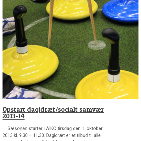
Opstart dagidræt/socialt samvær
2013-14
Sæsonen starter i AIKC tirsdag den 1. oktober
2013 kl. 9,30 – 11,30. Dagidræt er et tilbud til alle