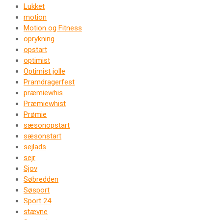
Lukket
motion
Motion og Fitness
oprykning
opstart
optimist
Optimist jolle
Pramdragerfest
præmiewhis
Præmiewhist
Prømie
sæsonopstart
sæsonstart
sejlads
sejr
Sjov
Søbredden
Søsport
Sport 24
stævne