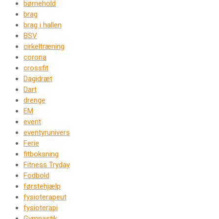
børnehold
brag
brag i hallen
BSV
cirkeltræning
corona
crossfit
Dagidræt
Dart
drenge
EM
event
eventyrunivers
Ferie
fitboksning
Fitness Tryday
Fodbold
førstehjælp
fysioterapeut
fysioterapi
Gymnastik