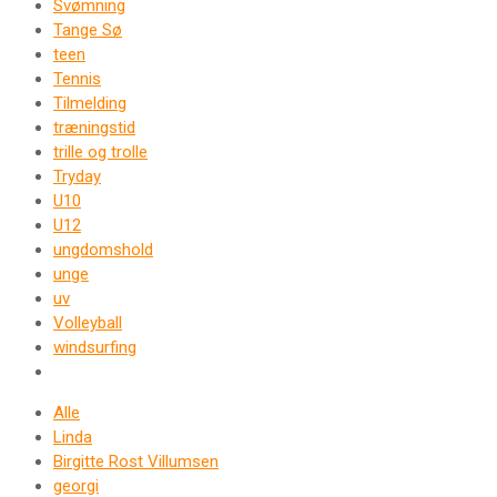
Svømning
Tange Sø
teen
Tennis
Tilmelding
træningstid
trille og trolle
Tryday
U10
U12
ungdomshold
unge
uv
Volleyball
windsurfing
Alle
Linda
Birgitte Rost Villumsen
georgi