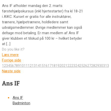
Ans IF afholder mandag den 2. marts
førstehjælpskursus (inkl hjertestarter) fra kl 18-21
i AIKC. Kurset er gratis for alle instruktører,
trænere, hjælpetrænere, holdledere samt
udvalgsmedlemmer. Øvrige medlemmer kan også
deltage mod betaling. Er man medlem af Ans IF
giver klubben et tilskud på 100 kr – hvilket betyder
at
[…]
Do you like it?
Læs mere
Forrige side
1
2
3
4
5
6
7
8
9
10
11
12
13
14
15
16
17
18
19
20
21
22
23
24
25
26
27
28
29
30
31
32
Næste side
Ans IF
Ans IF
Badminton