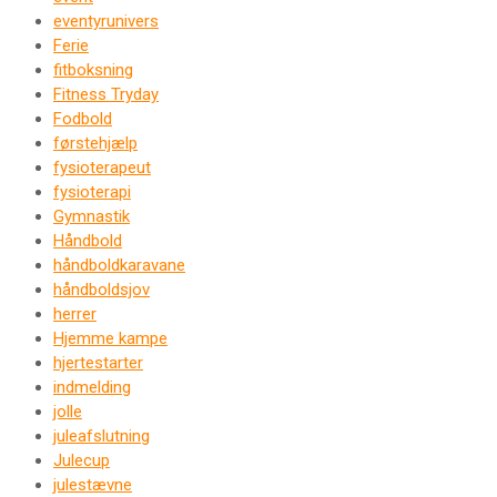
eventyrunivers
Ferie
fitboksning
Fitness Tryday
Fodbold
førstehjælp
fysioterapeut
fysioterapi
Gymnastik
Håndbold
håndboldkaravane
håndboldsjov
herrer
Hjemme kampe
hjertestarter
indmelding
jolle
juleafslutning
Julecup
julestævne