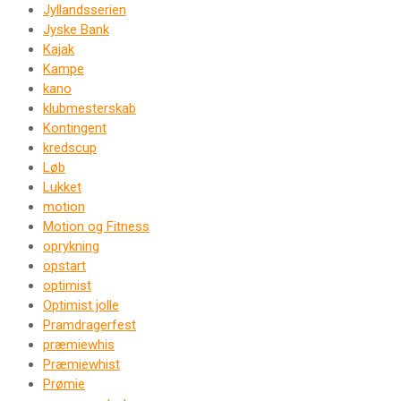
Jyllandsserien
Jyske Bank
Kajak
Kampe
kano
klubmesterskab
Kontingent
kredscup
Løb
Lukket
motion
Motion og Fitness
oprykning
opstart
optimist
Optimist jolle
Pramdragerfest
præmiewhis
Præmiewhist
Prømie