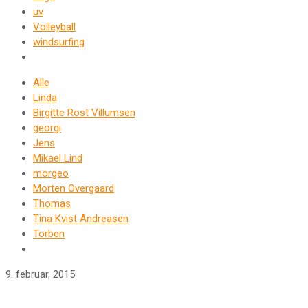
uv
Volleyball
windsurfing
Alle
Linda
Birgitte Rost Villumsen
georgi
Jens
Mikael Lind
morgeo
Morten Overgaard
Thomas
Tina Kvist Andreasen
Torben
9. februar, 2015