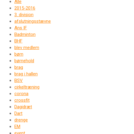
Alle
2015-2016
3. division
afslutningsstævne
Ans IF
Badminton
BHF
blev medlem
børn
børnehold
brag
brag i hallen
BSV
cirkeltræning
corona
crossfit
Dagidræt
Dart
drenge
EM
event