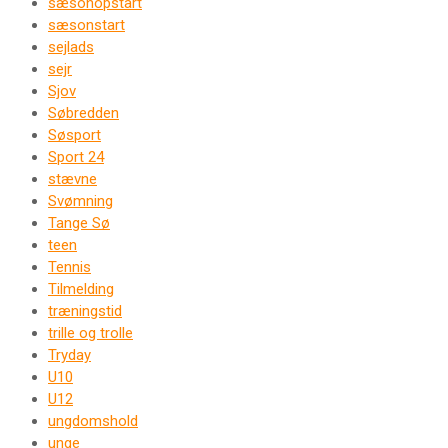
sæsonopstart
sæsonstart
sejlads
sejr
Sjov
Søbredden
Søsport
Sport 24
stævne
Svømning
Tange Sø
teen
Tennis
Tilmelding
træningstid
trille og trolle
Tryday
U10
U12
ungdomshold
unge