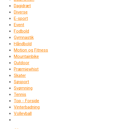
Dagidræt
Diverse
E-sport
Event
Fodbold
Gymnastik
Håndbold
Motion og Fitness
Mountainbike
Outdoor
Præmiewhist
Skater
Søsport
Svømning
Tennis
Top - Forside
Vinterbadning
Volleyball