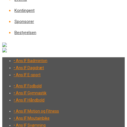
Kontingent
Sponsorer
Bestyrelsen
• Ans IF Badminton
• Ans IF Dagidræt
• Ans IF E-sport
• Ans IF Fodbold
• Ans IF Gymnastik
• Ans IF Håndbold
• Ans IF Motion og Fitness
• Ans IF Moutainbike
• Ans IF Svømning