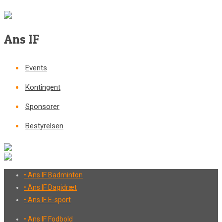
Ans IF
Events
Kontingent
Sponsorer
Bestyrelsen
• Ans IF Badminton
• Ans IF Dagidræt
• Ans IF E-sport
• Ans IF Fodbold