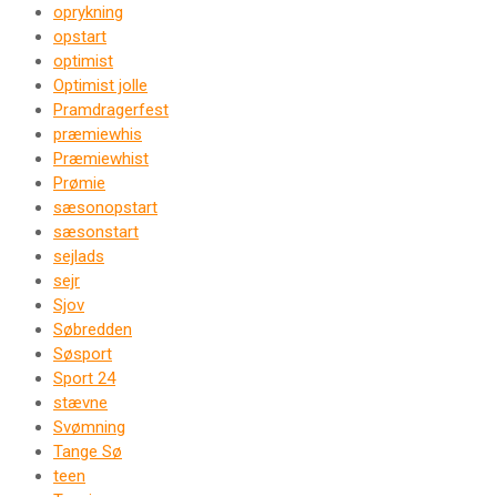
oprykning
opstart
optimist
Optimist jolle
Pramdragerfest
præmiewhis
Præmiewhist
Prømie
sæsonopstart
sæsonstart
sejlads
sejr
Sjov
Søbredden
Søsport
Sport 24
stævne
Svømning
Tange Sø
teen