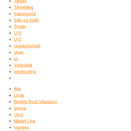
Tennis
Tilmelding
træningstid
trille og trolle
Tryday
U10
U12
ungdomshold
unge
uv
Volleyball
windsurfing
Alle
Linda
Birgitte Rost Villumsen
georgi
Jens
Mikael Lind
morgeo