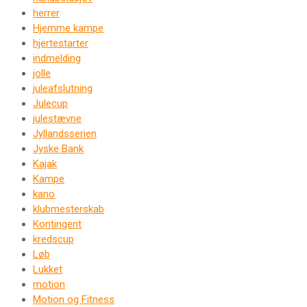
herrer
Hjemme kampe
hjertestarter
indmelding
jolle
juleafslutning
Julecup
julestævne
Jyllandsserien
Jyske Bank
Kajak
Kampe
kano
klubmesterskab
Kontingent
kredscup
Løb
Lukket
motion
Motion og Fitness