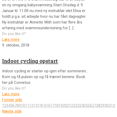
en ny omgang babysvømning Start Onsdag d. 9.
Januar kl. 11.00 nu med ny instruktør idet Elisa er
holdt p.g.a. sit arbejde hvor nu har fået dagvagter.
Ny instruktør er Annette With som har flere års
erfaring med svømmeundervisning for
[…]
Do you like it?
Læs mere
9. oktober, 2018
Indoor cycling opstart
Indoor cycling er starter op igen efter sommeren…
Kom og få pulsen op og få trænet benene. Book
her på Convetus:
Do you like it?
Læs mere
Forrige side
1
2
3
4
5
6
7
8
9
10
11
12
13
14
15
16
17
18
19
20
21
22
23
24
25
26
27
28
29
30
31
32
Næste side