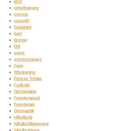
BSV
cirkeltræning
corona
crossfit
Dagidræt
Dart
drenge
EM
event
eventyrunivers
Ferie
fitboksning
Fitness Tryday
Fodbold
førstehjælp
fysioterapeut
fysioterapi
Gymnastik
Håndbold
håndboldkaravane
håndboldsjov