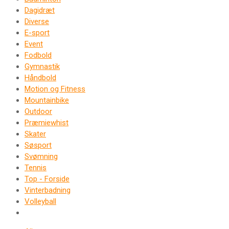
Dagidræt
Diverse
E-sport
Event
Fodbold
Gymnastik
Håndbold
Motion og Fitness
Mountainbike
Outdoor
Præmiewhist
Skater
Søsport
Svømning
Tennis
Top - Forside
Vinterbadning
Volleyball