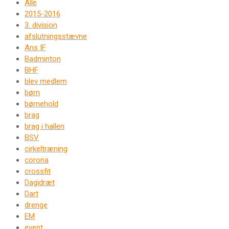
Alle
2015-2016
3. division
afslutningsstævne
Ans IF
Badminton
BHF
blev medlem
børn
børnehold
brag
brag i hallen
BSV
cirkeltræning
corona
crossfit
Dagidræt
Dart
drenge
EM
event