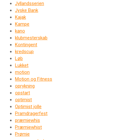
Jyllandsserien
Jyske Bank
Kajak
Kampe
kano
klubmesterskab
Kontingent
kredscup
Løb
Lukket
motion
Motion og Fitness
oprykning
opstart
optimist
Optimist jolle
Pramdragerfest
præmiewhis
Præmiewhist
Prømie