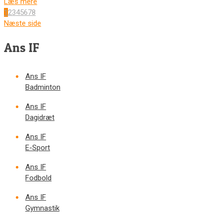
Læs mere
1
2
3
4
5
6
7
8
Næste side
Ans IF
Ans IF
Badminton
Ans IF
Dagidræt
Ans IF
E-Sport
Ans IF
Fodbold
Ans IF
Gymnastik