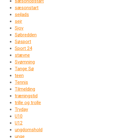
sæsonopstart
sæsonstart
sejlads
sejr
Sjov
Søbredden
Søsport
Sport 24
stævne
Svømning
Tange Sø
teen
Tennis
Tilmelding
træningstid
trille og trolle
Tryday
U10
U12
ungdomshold
unge