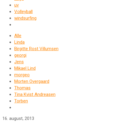
uv
Volleyball
windsurfing
Alle
Linda
Birgitte Rost Villumsen
georgi
Jens
Mikael Lind
morgeo
Morten Overgaard
Thomas
Tina Kvist Andreasen
Torben
16. august, 2013