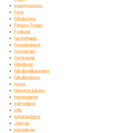
eventyrunivers
Ferie
fitboksning
Fitness Tryday
Fodbold
førstehjælp
fysioterapeut
fysioterapi
Gymnastik
Håndbold
håndboldkaravane
håndboldsjov
herrer
Hjemme kampe
hjertestarter
indmelding
jolle
juleafslutning
Julecup
julestævne