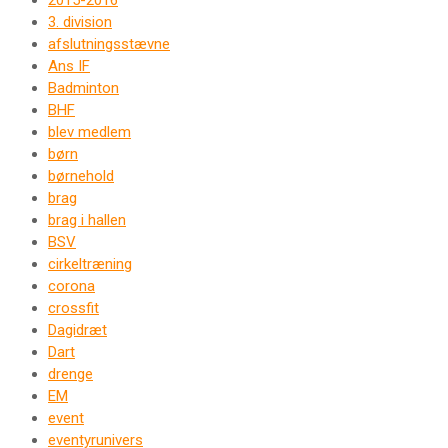
2015-2016
3. division
afslutningsstævne
Ans IF
Badminton
BHF
blev medlem
børn
børnehold
brag
brag i hallen
BSV
cirkeltræning
corona
crossfit
Dagidræt
Dart
drenge
EM
event
eventyrunivers