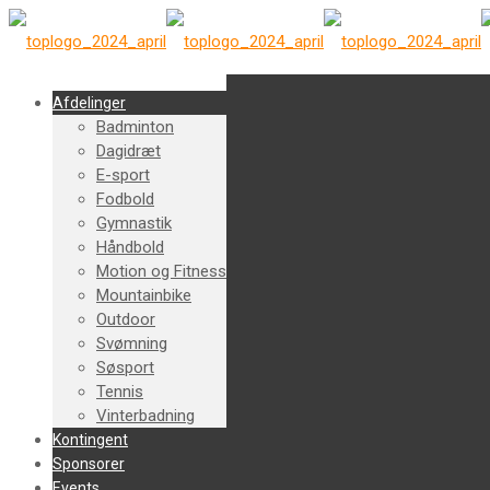
Afdelinger
Badminton
Dagidræt
E-sport
Fodbold
Gymnastik
Håndbold
Motion og Fitness
Mountainbike
Outdoor
Svømning
Søsport
Tennis
Vinterbadning
Kontingent
Sponsorer
Events