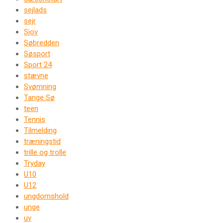
sejlads
sejr
Sjov
Søbredden
Søsport
Sport 24
stævne
Svømning
Tange Sø
teen
Tennis
Tilmelding
træningstid
trille og trolle
Tryday
U10
U12
ungdomshold
unge
uv