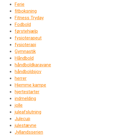
Ferie
fitboksning
Fitness Tryday
Fodbold
førstehjælp
fysioterapeut
fysioterapi
Gymnastik
Håndbold
håndboldkaravane
håndboldsjov
herrer
Hjemme kampe
hjertestarter
indmelding
jolle
juleafslutning
Julecup
julestævne
Jyllandsserien