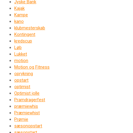
Jyske Bank
Kajak
Kampe
kano
klubmesterskab
Kontingent
kredscup
Løb
Lukket
motion
Motion og Fitness
oprykning
opstart
optimist
Optimist jolle
Pramdragerfest
præmiewhis
Præmiewhist
Prømie
sæsonopstart
sæsonstart