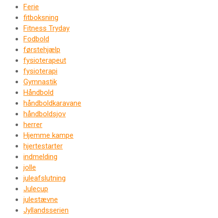
Ferie
fitboksning
Fitness Tryday
Fodbold
førstehjælp
fysioterapeut
fysioterapi
Gymnastik
Håndbold
håndboldkaravane
håndboldsjov
herrer
Hjemme kampe
hjertestarter
indmelding
jolle
juleafslutning
Julecup
julestævne
Jyllandsserien