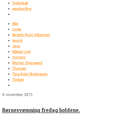
Volleyball
windsurfing
Alle
Linda
Birgitte Rost Villumsen
georgi
Jens
Mikael Lind
morgeo
Morten Overgaard
Thomas
Tina Kvist Andreasen
Torben
4. november, 2015
Børnesvømning fredag holdene.