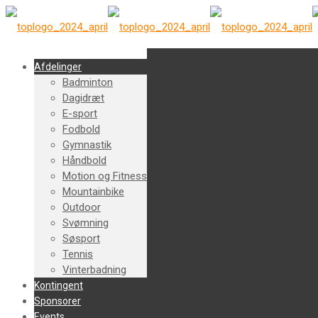
Afdelinger
Badminton
Dagidræt
E-sport
Fodbold
Gymnastik
Håndbold
Motion og Fitness
Mountainbike
Outdoor
Svømning
Søsport
Tennis
Vinterbadning
Kontingent
Sponsorer
Events