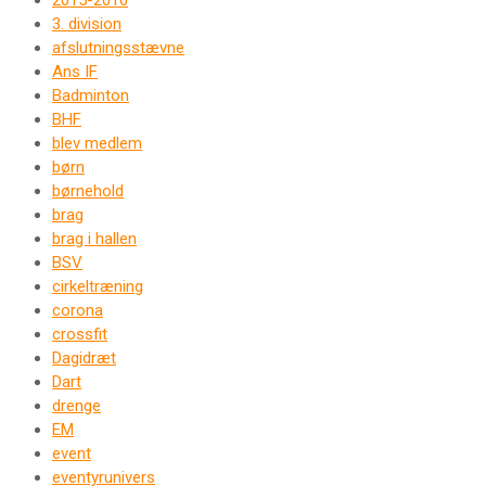
2015-2016
3. division
afslutningsstævne
Ans IF
Badminton
BHF
blev medlem
børn
børnehold
brag
brag i hallen
BSV
cirkeltræning
corona
crossfit
Dagidræt
Dart
drenge
EM
event
eventyrunivers