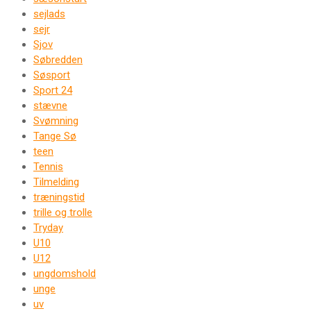
sejlads
sejr
Sjov
Søbredden
Søsport
Sport 24
stævne
Svømning
Tange Sø
teen
Tennis
Tilmelding
træningstid
trille og trolle
Tryday
U10
U12
ungdomshold
unge
uv