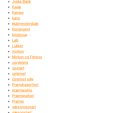
Jyske Bank
Kajak
Kampe
kano
klubmesterskab
Kontingent
kredscup
Løb
Lukket
motion
Motion og Fitness
oprykning
opstart
optimist
Optimist jolle
Pramdragerfest
præmiewhis
Præmiewhist
Prømie
sæsonopstart
sæsonstart