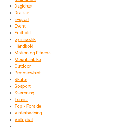
Dagidræt
Diverse
E-sport
Event
Fodbold
Gymnastik
Håndbold
Motion og Fitness
Mountainbike
Outdoor
Præmiewhist
Skater
Søsport
Svømning
Tennis
Top - Forside
Vinterbadning
Volleyball