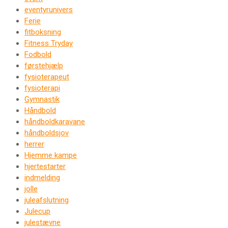
eventyrunivers
Ferie
fitboksning
Fitness Tryday
Fodbold
førstehjælp
fysioterapeut
fysioterapi
Gymnastik
Håndbold
håndboldkaravane
håndboldsjov
herrer
Hjemme kampe
hjertestarter
indmelding
jolle
juleafslutning
Julecup
julestævne