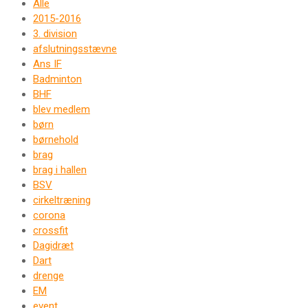
Alle
2015-2016
3. division
afslutningsstævne
Ans IF
Badminton
BHF
blev medlem
børn
børnehold
brag
brag i hallen
BSV
cirkeltræning
corona
crossfit
Dagidræt
Dart
drenge
EM
event