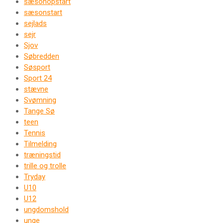
sæsonopstart
sæsonstart
sejlads
sejr
Sjov
Søbredden
Søsport
Sport 24
stævne
Svømning
Tange Sø
teen
Tennis
Tilmelding
træningstid
trille og trolle
Tryday
U10
U12
ungdomshold
unge