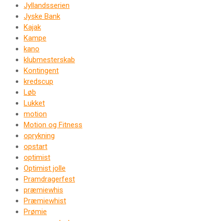
Jyllandsserien
Jyske Bank
Kajak
Kampe
kano
klubmesterskab
Kontingent
kredscup
Løb
Lukket
motion
Motion og Fitness
oprykning
opstart
optimist
Optimist jolle
Pramdragerfest
præmiewhis
Præmiewhist
Prømie