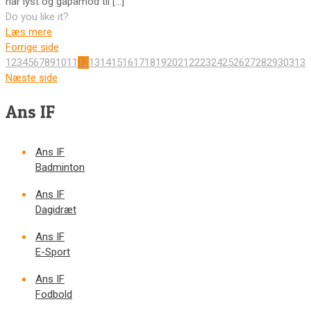
har lyst og gåpåmod til
[…]
Do you like it?
Læs mere
Forrige side
1
2
3
4
5
6
7
8
9
10
11
12
13
14
15
16
17
18
19
20
21
22
23
24
25
26
27
28
29
30
31
32
Næste side
Ans IF
Ans IF
Badminton
Ans IF
Dagidræt
Ans IF
E-Sport
Ans IF
Fodbold