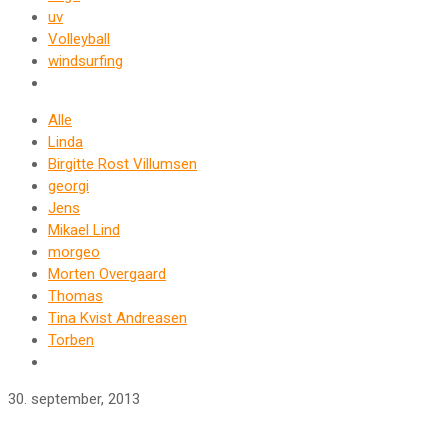
uv
Volleyball
windsurfing
Alle
Linda
Birgitte Rost Villumsen
georgi
Jens
Mikael Lind
morgeo
Morten Overgaard
Thomas
Tina Kvist Andreasen
Torben
30. september, 2013