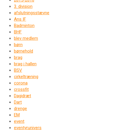
2015-2016
3. division
afslutningsstævne
Ans IF
Badminton
BHF
blev medlem
børn
børnehold
brag
brag i hallen
BSV
cirkeltræning
corona
crossfit
Dagidræt
Dart
drenge
EM
event
eventyrunivers