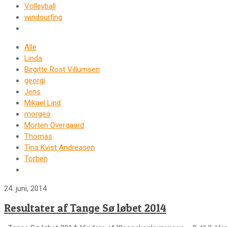
Volleyball
windsurfing
Alle
Linda
Birgitte Rost Villumsen
georgi
Jens
Mikael Lind
morgeo
Morten Overgaard
Thomas
Tina Kvist Andreasen
Torben
24. juni, 2014
Resultater af Tange Sø løbet 2014