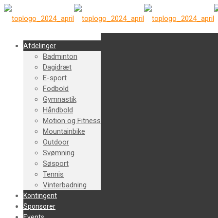
Afdelinger
Badminton
Dagidræt
E-sport
Fodbold
Gymnastik
Håndbold
Motion og Fitness
Mountainbike
Outdoor
Svømning
Søsport
Tennis
Vinterbadning
Kontingent
Sponsorer
Events