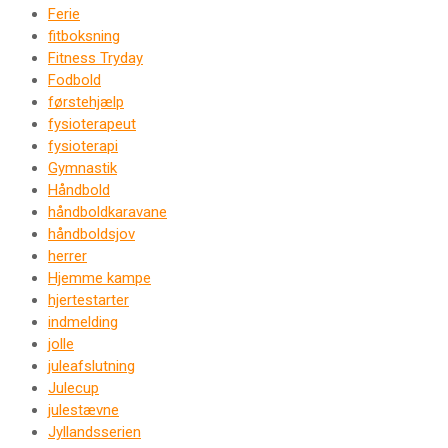
Ferie
fitboksning
Fitness Tryday
Fodbold
førstehjælp
fysioterapeut
fysioterapi
Gymnastik
Håndbold
håndboldkaravane
håndboldsjov
herrer
Hjemme kampe
hjertestarter
indmelding
jolle
juleafslutning
Julecup
julestævne
Jyllandsserien