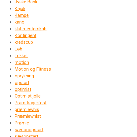
Jyske Bank
Kajak
Kampe
kano
klubmesterskab
Kontingent
kredscup
Løb
Lukket
motion
Motion og Fitness
oprykning
opstart
optimist
Optimist jolle
Pramdragerfest
præmiewhis
Præmiewhist
Prømie
sæsonopstart
sæsonstart