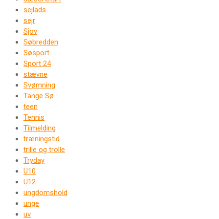
sejlads
sejr
Sjov
Søbredden
Søsport
Sport 24
stævne
Svømning
Tange Sø
teen
Tennis
Tilmelding
træningstid
trille og trolle
Tryday
U10
U12
ungdomshold
unge
uv