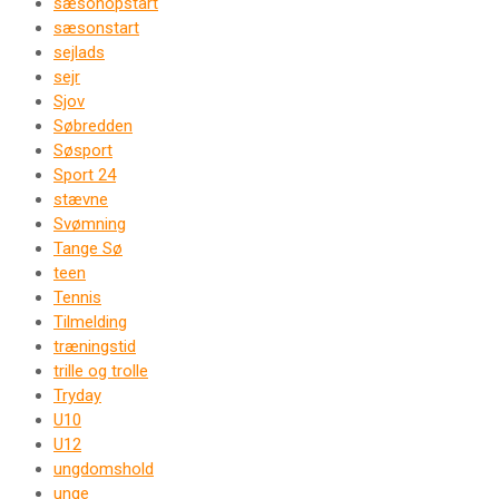
sæsonopstart
sæsonstart
sejlads
sejr
Sjov
Søbredden
Søsport
Sport 24
stævne
Svømning
Tange Sø
teen
Tennis
Tilmelding
træningstid
trille og trolle
Tryday
U10
U12
ungdomshold
unge