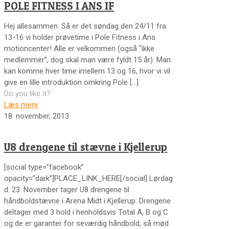
POLE FITNESS I ANS IF
Hej allesammen. Så er det søndag den 24/11 fra
13-16 vi holder prøvetime i Pole Fitness i Ans
motioncenter! Alle er velkommen (også “ikke
medlemmer”, dog skal man være fyldt 15 år). Man
kan komme hver time imellem 13 og 16, hvor vi vil
give en lille introduktion omkring Pole
[…]
Do you like it?
Læs mere
18. november, 2013
U8 drengene til stævne i Kjellerup
[social type=”facebook”
opacity=”dark”]PLACE_LINK_HERE[/social] Lørdag
d. 23. November tager U8 drengene til
håndboldstævne i Arena Midt i Kjellerup. Drengene
deltager med 3 hold i henholdsvis Total A, B og C
og de er garanter for seværdig håndbold, så mød