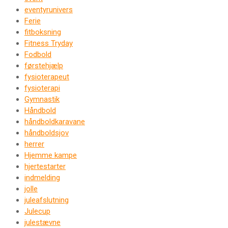
eventyrunivers
Ferie
fitboksning
Fitness Tryday
Fodbold
førstehjælp
fysioterapeut
fysioterapi
Gymnastik
Håndbold
håndboldkaravane
håndboldsjov
herrer
Hjemme kampe
hjertestarter
indmelding
jolle
juleafslutning
Julecup
julestævne