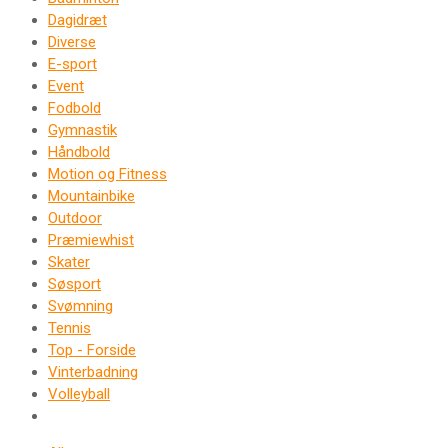
Dagidræt
Diverse
E-sport
Event
Fodbold
Gymnastik
Håndbold
Motion og Fitness
Mountainbike
Outdoor
Præmiewhist
Skater
Søsport
Svømning
Tennis
Top - Forside
Vinterbadning
Volleyball