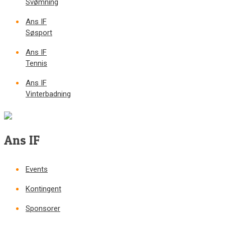
Svømning
Ans IF
Søsport
Ans IF
Tennis
Ans IF
Vinterbadning
Ans IF
Events
Kontingent
Sponsorer