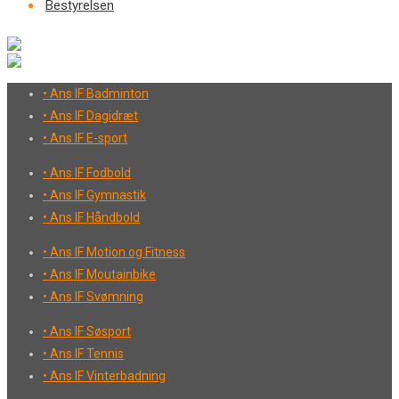
Bestyrelsen
• Ans IF Badminton
• Ans IF Dagidræt
• Ans IF E-sport
• Ans IF Fodbold
• Ans IF Gymnastik
• Ans IF Håndbold
• Ans IF Motion og Fitness
• Ans IF Moutainbike
• Ans IF Svømning
• Ans IF Søsport
• Ans IF Tennis
• Ans IF Vinterbadning