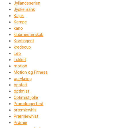
Jyllandsserien
Jyske Bank
Kajak
Kampe
kano
klubmesterskab
Kontingent
kredscup
Løb
Lukket
motion
Motion og Fitness
oprykning
opstart
optimist
Optimist jolle
Pramdragerfest
præmiewhis
Præmiewhist
Prømie