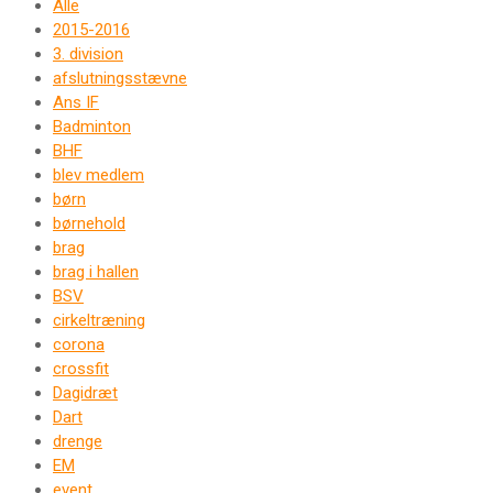
Alle
2015-2016
3. division
afslutningsstævne
Ans IF
Badminton
BHF
blev medlem
børn
børnehold
brag
brag i hallen
BSV
cirkeltræning
corona
crossfit
Dagidræt
Dart
drenge
EM
event