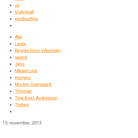
uv
Volleyball
windsurfing
Alle
Linda
Birgitte Rost Villumsen
georgi
Jens
Mikael Lind
morgeo
Morten Overgaard
Thomas
Tina Kvist Andreasen
Torben
15. november, 2013