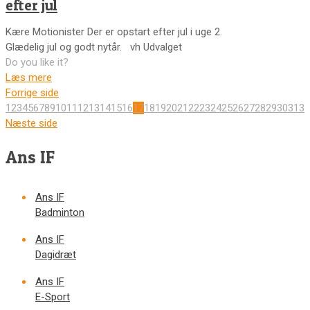
efter jul
Kære Motionister Der er opstart efter jul i uge 2.
Glædelig jul og godt nytår. vh Udvalget
Do you like it?
Læs mere
Forrige side
1
2
3
4
5
6
7
8
9
10
11
12
13
14
15
16
17
18
19
20
21
22
23
24
25
26
27
28
29
30
31
32
Næste side
Ans IF
Ans IF
Badminton
Ans IF
Dagidræt
Ans IF
E-Sport