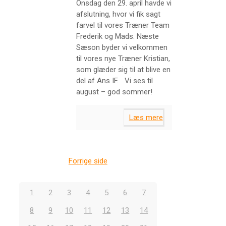
Onsdag den 29. april havde vi
afslutning, hvor vi fik sagt
farvel til vores Træner Team
Frederik og Mads. Næste
Sæson byder vi velkommen
til vores nye Træner Kristian,
som glæder sig til at blive en
del af Ans IF. Vi ses til
august – god sommer!
Læs mere
Forrige side
1
2
3
4
5
6
7
8
9
10
11
12
13
14