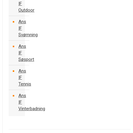
IF
Outdoor
Ans
IF
Svømning
Ans
IF
Søsport
Ans
IF
Tennis
Ans
IF
Vinterbadning