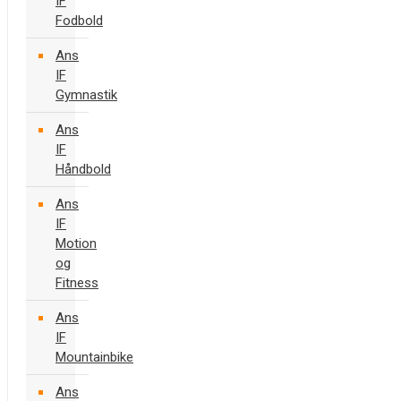
IF
Fodbold
Ans
IF
Gymnastik
Ans
IF
Håndbold
Ans
IF
Motion
og
Fitness
Ans
IF
Mountainbike
Ans