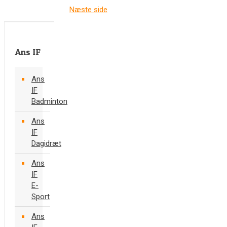
Næste side
Ans IF
Ans
IF
Badminton
Ans
IF
Dagidræt
Ans
IF
E-
Sport
Ans