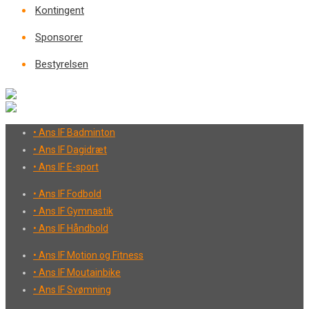
Kontingent
Sponsorer
Bestyrelsen
• Ans IF Badminton
• Ans IF Dagidræt
• Ans IF E-sport
• Ans IF Fodbold
• Ans IF Gymnastik
• Ans IF Håndbold
• Ans IF Motion og Fitness
• Ans IF Moutainbike
• Ans IF Svømning