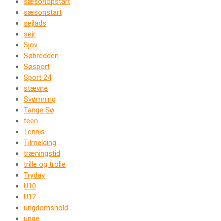
sæsonopstart
sæsonstart
sejlads
sejr
Sjov
Søbredden
Søsport
Sport 24
stævne
Svømning
Tange Sø
teen
Tennis
Tilmelding
træningstid
trille og trolle
Tryday
U10
U12
ungdomshold
unge