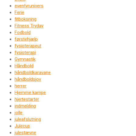
eventyrunivers
Ferie
fitboksning
Fitness Tryday
Fodbold
førstehjælp
fysioterapeut
fysioterapi
Gymnastik
Håndbold
håndboldkaravane
håndboldsjov
herrer
Hjemme kampe
hjertestarter
indmelding
jolle
juleafslutning
Julecup
julestævne