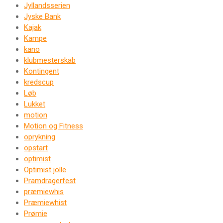
Jyllandsserien
Jyske Bank
Kajak
Kampe
kano
klubmesterskab
Kontingent
kredscup
Løb
Lukket
motion
Motion og Fitness
oprykning
opstart
optimist
Optimist jolle
Pramdragerfest
præmiewhis
Præmiewhist
Prømie