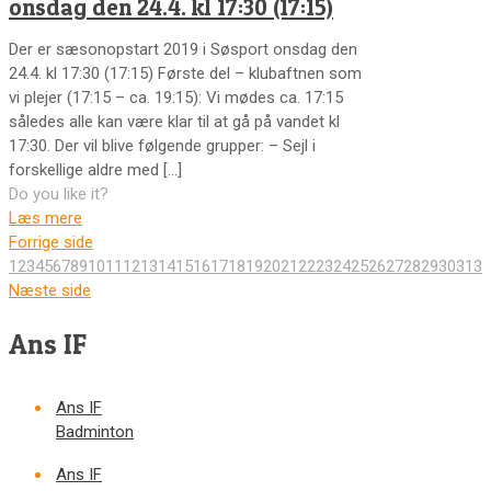
onsdag den 24.4. kl 17:30 (17:15)
Der er sæsonopstart 2019 i Søsport onsdag den
24.4. kl 17:30 (17:15) Første del – klubaftnen som
vi plejer (17:15 – ca. 19:15): Vi mødes ca. 17:15
således alle kan være klar til at gå på vandet kl
17:30. Der vil blive følgende grupper: – Sejl i
forskellige aldre med
[…]
Do you like it?
Læs mere
Forrige side
1
2
3
4
5
6
7
8
9
10
11
12
13
14
15
16
17
18
19
20
21
22
23
24
25
26
27
28
29
30
31
32
Næste side
Ans IF
Ans IF
Badminton
Ans IF