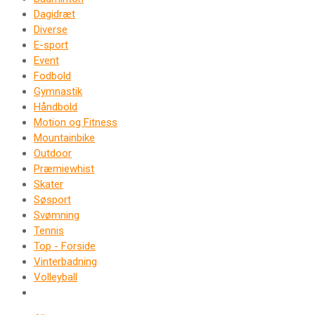
Dagidræt
Diverse
E-sport
Event
Fodbold
Gymnastik
Håndbold
Motion og Fitness
Mountainbike
Outdoor
Præmiewhist
Skater
Søsport
Svømning
Tennis
Top - Forside
Vinterbadning
Volleyball