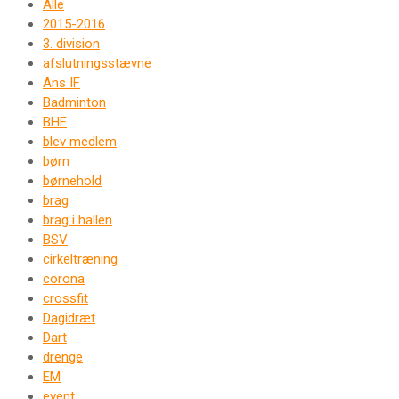
Alle
2015-2016
3. division
afslutningsstævne
Ans IF
Badminton
BHF
blev medlem
børn
børnehold
brag
brag i hallen
BSV
cirkeltræning
corona
crossfit
Dagidræt
Dart
drenge
EM
event