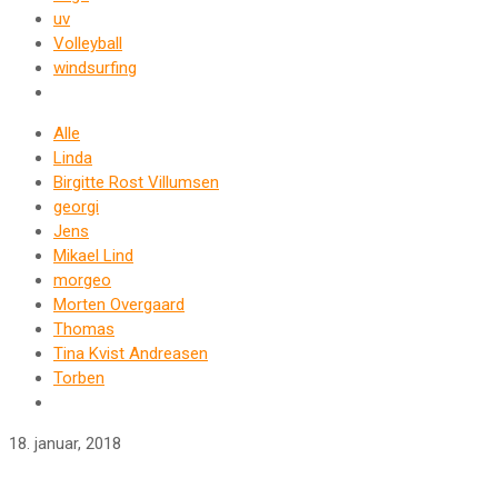
uv
Volleyball
windsurfing
Alle
Linda
Birgitte Rost Villumsen
georgi
Jens
Mikael Lind
morgeo
Morten Overgaard
Thomas
Tina Kvist Andreasen
Torben
18. januar, 2018