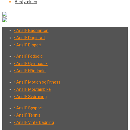
Bestyrelsen
• Ans IF Badminton
• Ans IF Dagidræt
• Ans IF E-sport
• Ans IF Fodbold
• Ans IF Gymnastik
• Ans IF Håndbold
• Ans IF Motion og Fitness
• Ans IF Moutainbike
• Ans IF Svømning
• Ans IF Søsport
• Ans IF Tennis
• Ans IF Vinterbadning