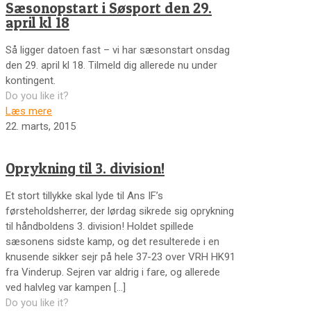
Sæsonopstart i Søsport den 29.
april kl 18
Så ligger datoen fast – vi har sæsonstart onsdag
den 29. april kl 18. Tilmeld dig allerede nu under
kontingent.
Do you like it?
Læs mere
22. marts, 2015
Oprykning til 3. division!
Et stort tillykke skal lyde til Ans IF’s
førsteholdsherrer, der lørdag sikrede sig oprykning
til håndboldens 3. division! Holdet spillede
sæsonens sidste kamp, og det resulterede i en
knusende sikker sejr på hele 37-23 over VRH HK91
fra Vinderup. Sejren var aldrig i fare, og allerede
ved halvleg var kampen
[…]
Do you like it?