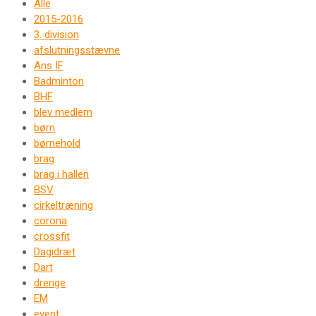
Alle
2015-2016
3. division
afslutningsstævne
Ans IF
Badminton
BHF
blev medlem
børn
børnehold
brag
brag i hallen
BSV
cirkeltræning
corona
crossfit
Dagidræt
Dart
drenge
EM
event