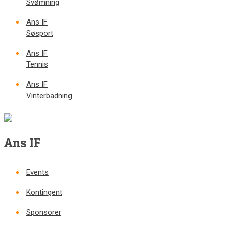
Svømning
Ans IF
Søsport
Ans IF
Tennis
Ans IF
Vinterbadning
Ans IF
Events
Kontingent
Sponsorer