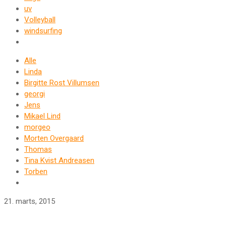
uv
Volleyball
windsurfing
Alle
Linda
Birgitte Rost Villumsen
georgi
Jens
Mikael Lind
morgeo
Morten Overgaard
Thomas
Tina Kvist Andreasen
Torben
21. marts, 2015