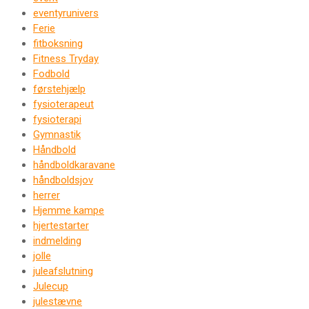
eventyrunivers
Ferie
fitboksning
Fitness Tryday
Fodbold
førstehjælp
fysioterapeut
fysioterapi
Gymnastik
Håndbold
håndboldkaravane
håndboldsjov
herrer
Hjemme kampe
hjertestarter
indmelding
jolle
juleafslutning
Julecup
julestævne