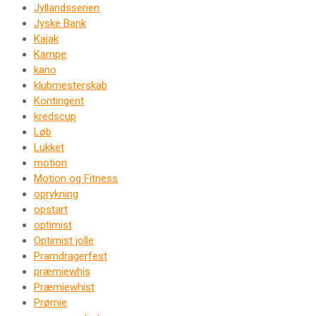
Jyllandsserien
Jyske Bank
Kajak
Kampe
kano
klubmesterskab
Kontingent
kredscup
Løb
Lukket
motion
Motion og Fitness
oprykning
opstart
optimist
Optimist jolle
Pramdragerfest
præmiewhis
Præmiewhist
Prømie