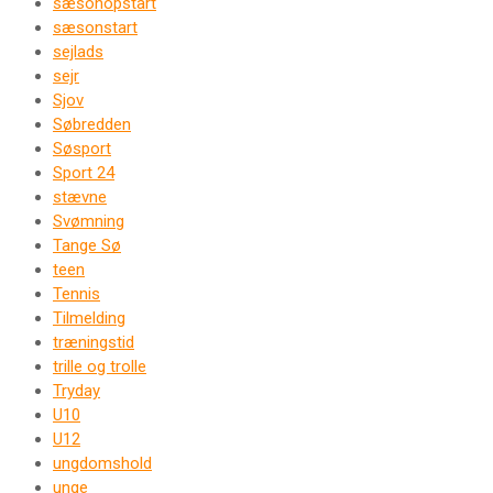
sæsonopstart
sæsonstart
sejlads
sejr
Sjov
Søbredden
Søsport
Sport 24
stævne
Svømning
Tange Sø
teen
Tennis
Tilmelding
træningstid
trille og trolle
Tryday
U10
U12
ungdomshold
unge