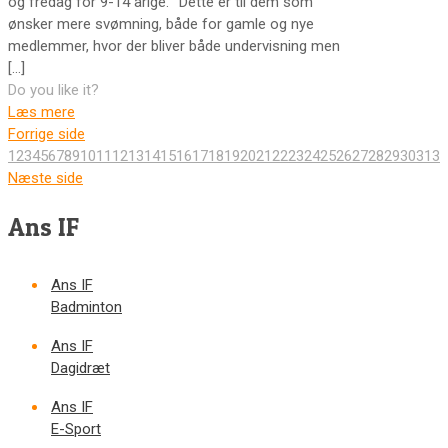
og fredag for 9-14 årige.¨ Dette er til dem som
ønsker mere svømning, både for gamle og nye
medlemmer, hvor der bliver både undervisning men
[…]
Do you like it?
Læs mere
Forrige side
1
2
3
4
5
6
7
8
9
10
11
12
13
14
15
16
17
18
19
20
21
22
23
24
25
26
27
28
29
30
31
32
Næste side
Ans IF
Ans IF
Badminton
Ans IF
Dagidræt
Ans IF
E-Sport