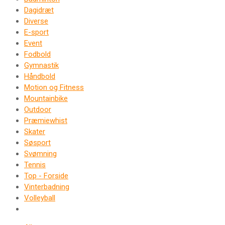
Dagidræt
Diverse
E-sport
Event
Fodbold
Gymnastik
Håndbold
Motion og Fitness
Mountainbike
Outdoor
Præmiewhist
Skater
Søsport
Svømning
Tennis
Top - Forside
Vinterbadning
Volleyball