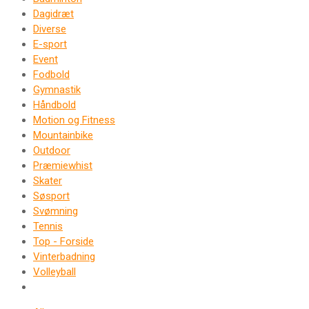
Dagidræt
Diverse
E-sport
Event
Fodbold
Gymnastik
Håndbold
Motion og Fitness
Mountainbike
Outdoor
Præmiewhist
Skater
Søsport
Svømning
Tennis
Top - Forside
Vinterbadning
Volleyball