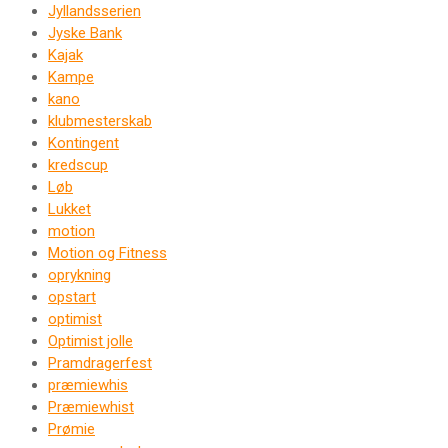
Jyllandsserien
Jyske Bank
Kajak
Kampe
kano
klubmesterskab
Kontingent
kredscup
Løb
Lukket
motion
Motion og Fitness
oprykning
opstart
optimist
Optimist jolle
Pramdragerfest
præmiewhis
Præmiewhist
Prømie