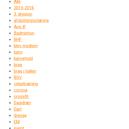
Alle
2015-2016
3. division
afslutningsstævne
Ans IF
Badminton
BHF
blev medlem
børn
børnehold
brag
brag i hallen
BSV
cirkeltræning
corona
crossfit
Dagidræt
Dart
drenge
EM
event