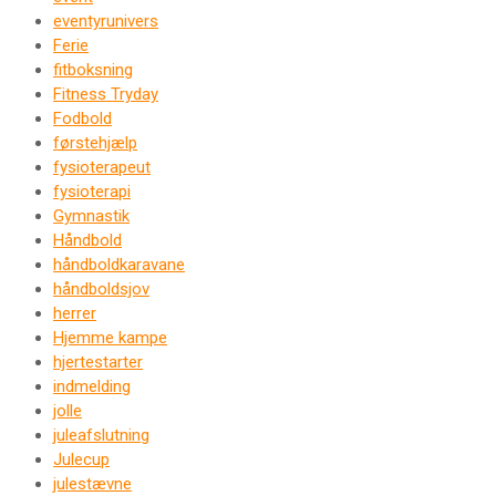
eventyrunivers
Ferie
fitboksning
Fitness Tryday
Fodbold
førstehjælp
fysioterapeut
fysioterapi
Gymnastik
Håndbold
håndboldkaravane
håndboldsjov
herrer
Hjemme kampe
hjertestarter
indmelding
jolle
juleafslutning
Julecup
julestævne