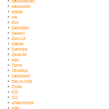
sæsonopstart
sæsonstart
sejlads
sejr
Sjov
Søbredden
Søsport
Sport 24
stævne
Svømning
Tange Sø
teen
Tennis
Tilmelding
træningstid
trille og trolle
Tryday
U10
U12
ungdomshold
unge