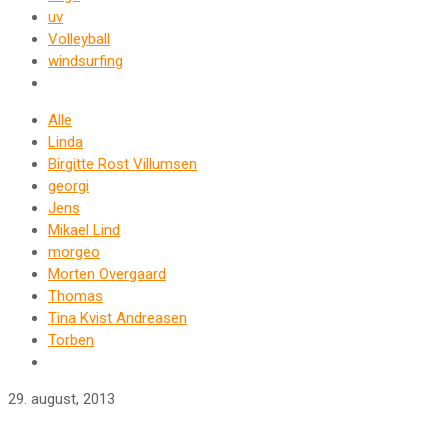
uv
Volleyball
windsurfing
Alle
Linda
Birgitte Rost Villumsen
georgi
Jens
Mikael Lind
morgeo
Morten Overgaard
Thomas
Tina Kvist Andreasen
Torben
29. august, 2013