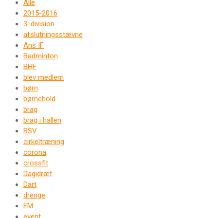
Alle
2015-2016
3. division
afslutningsstævne
Ans IF
Badminton
BHF
blev medlem
børn
børnehold
brag
brag i hallen
BSV
cirkeltræning
corona
crossfit
Dagidræt
Dart
drenge
EM
event