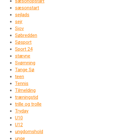
sæsonopstart
sæsonstart
sejlads
sejr
Sjov
Søbredden
Søsport
Sport 24
stævne
Svømning
Tange Sø
teen
Tennis
Tilmelding
træningstid
trille og trolle
Tryday
U10
U12
ungdomshold
unge