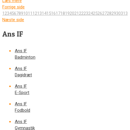
Læs mere
Forrige side
1
2
3
4
5
6
7
8
9
10
11
12
13
14
15
16
17
18
19
20
21
22
23
24
25
26
27
28
29
30
31
32
Næste side
Ans IF
Ans IF
Badminton
Ans IF
Dagidræt
Ans IF
E-Sport
Ans IF
Fodbold
Ans IF
Gymnastik