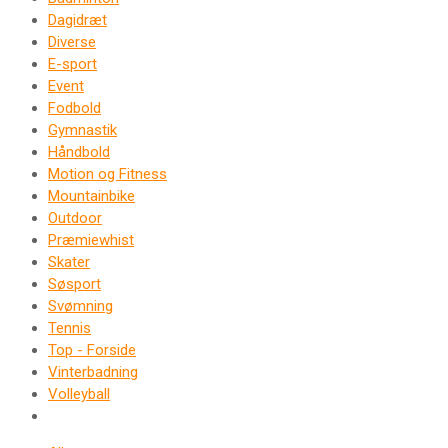
Dagidræt
Diverse
E-sport
Event
Fodbold
Gymnastik
Håndbold
Motion og Fitness
Mountainbike
Outdoor
Præmiewhist
Skater
Søsport
Svømning
Tennis
Top - Forside
Vinterbadning
Volleyball