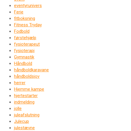
eventyrunivers
Ferie
fitboksning
Fitness Tryday
Fodbold
førstehjælp
fysioterapeut
fysioterapi
Gymnastik
Håndbold
håndboldkaravane
håndboldsjov
herrer
Hjemme kampe
hjertestarter
indmelding
jolle
juleafslutning
Julecup
julestævne