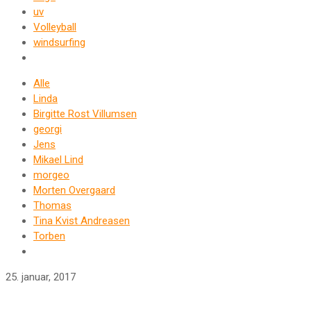
uv
Volleyball
windsurfing
Alle
Linda
Birgitte Rost Villumsen
georgi
Jens
Mikael Lind
morgeo
Morten Overgaard
Thomas
Tina Kvist Andreasen
Torben
25. januar, 2017