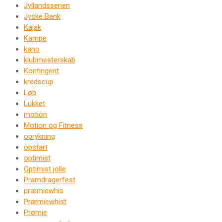
Jyllandsserien
Jyske Bank
Kajak
Kampe
kano
klubmesterskab
Kontingent
kredscup
Løb
Lukket
motion
Motion og Fitness
oprykning
opstart
optimist
Optimist jolle
Pramdragerfest
præmiewhis
Præmiewhist
Prømie