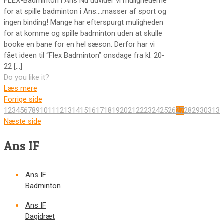
FLEX-Badminton i Ans Nu udvider vi mulighederne
for at spille badminton i Ans….masser af sport og
ingen binding! Mange har efterspurgt muligheden
for at komme og spille badminton uden at skulle
booke en bane for en hel sæson. Derfor har vi
fået ideen til “Flex Badminton” onsdage fra kl. 20-
22
[…]
Do you like it?
Læs mere
Forrige side
1
2
3
4
5
6
7
8
9
10
11
12
13
14
15
16
17
18
19
20
21
22
23
24
25
26
27
28
29
30
31
32
Næste side
Ans IF
Ans IF
Badminton
Ans IF
Dagidræt