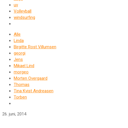
uv
Volleyball
windsurfing
Alle
Linda
Birgitte Rost Villumsen
georgi
Jens
Mikael Lind
morgeo
Morten Overgaard
Thomas
Tina Kvist Andreasen
Torben
26. juni, 2014