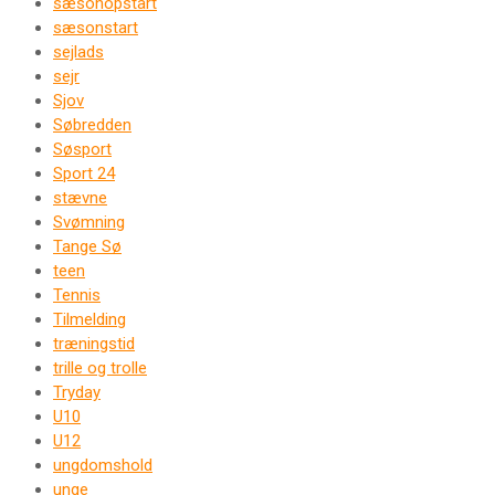
sæsonopstart
sæsonstart
sejlads
sejr
Sjov
Søbredden
Søsport
Sport 24
stævne
Svømning
Tange Sø
teen
Tennis
Tilmelding
træningstid
trille og trolle
Tryday
U10
U12
ungdomshold
unge