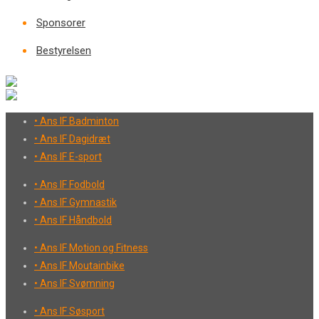
Sponsorer
Bestyrelsen
• Ans IF Badminton
• Ans IF Dagidræt
• Ans IF E-sport
• Ans IF Fodbold
• Ans IF Gymnastik
• Ans IF Håndbold
• Ans IF Motion og Fitness
• Ans IF Moutainbike
• Ans IF Svømning
• Ans IF Søsport