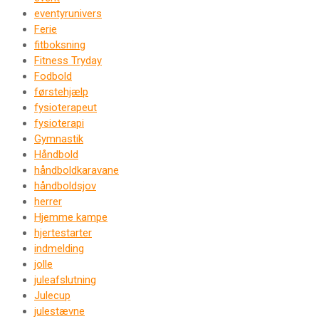
eventyrunivers
Ferie
fitboksning
Fitness Tryday
Fodbold
førstehjælp
fysioterapeut
fysioterapi
Gymnastik
Håndbold
håndboldkaravane
håndboldsjov
herrer
Hjemme kampe
hjertestarter
indmelding
jolle
juleafslutning
Julecup
julestævne