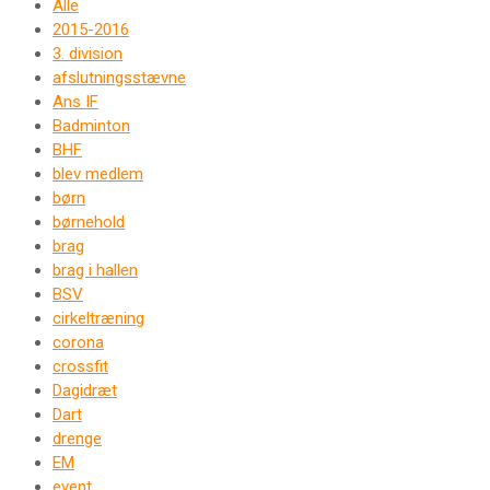
Alle
2015-2016
3. division
afslutningsstævne
Ans IF
Badminton
BHF
blev medlem
børn
børnehold
brag
brag i hallen
BSV
cirkeltræning
corona
crossfit
Dagidræt
Dart
drenge
EM
event