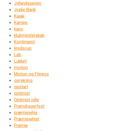
Jyllandsserien
Jyske Bank
Kajak
Kampe
kano
klubmesterskab
Kontingent
kredscup
Løb
Lukket
motion
Motion og Fitness
oprykning
opstart
optimist
Optimist jolle
Pramdragerfest
præmiewhis
Præmiewhist
Prømie