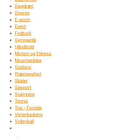
Dagidræt
Diverse
E-sport
Event
Fodbold
Gymnastik
Håndbold
Motion og Fitness
Mountainbike
Outdoor
Præmiewhist
Skater
Søsport
Svømning
Tennis
Top - Forside
Vinterbadning
Volleyball