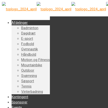
Afdelinger
Badminton
Dagidræt
E-sport
Fodbold
Gymnastik
Håndbold
Motion og Fitness
Mountainbike
Outdoor
Svømning
Søsport
Tennis
Vinterbadning
Kontingent
Sponsorer
Events