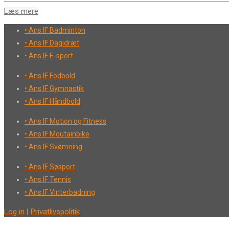
Læs mere
• Ans IF Badminton
• Ans IF Dagidræt
• Ans IF E-sport
• Ans IF Fodbold
• Ans IF Gymnastik
• Ans IF Håndbold
• Ans IF Motion og Fitness
• Ans IF Moutainbike
• Ans IF Svømning
• Ans IF Søsport
• Ans IF Tennis
• Ans IF Vinterbadning
Log in
|
Privatlivspolitik