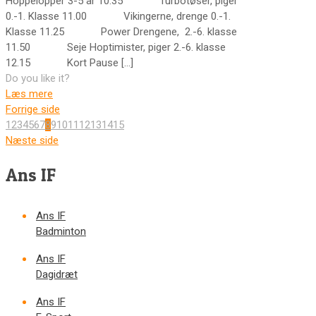
Hoppelopper 3-5 år 10.35 Turbotøser, piger
0.-1. Klasse 11.00 Vikingerne, drenge 0.-1.
Klasse 11.25 Power Drengene, 2.-6. klasse
11.50 Seje Hoptimister, piger 2.-6. klasse
12.15 Kort Pause
[…]
Do you like it?
Læs mere
Forrige side
1
2
3
4
5
6
7
8
9
10
11
12
13
14
15
Næste side
Ans IF
Ans IF
Badminton
Ans IF
Dagidræt
Ans IF