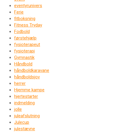
eventyrunivers
Ferie
fitboksning
Fitness Tryday
Fodbold
førstehjælp
fysioterapeut
fysioterapi
Gymnastik
Håndbold
håndboldkaravane
håndboldsjov
herrer
Hjemme kampe
hjertestarter
indmelding
jolle
juleafslutning
Julecup
julestævne