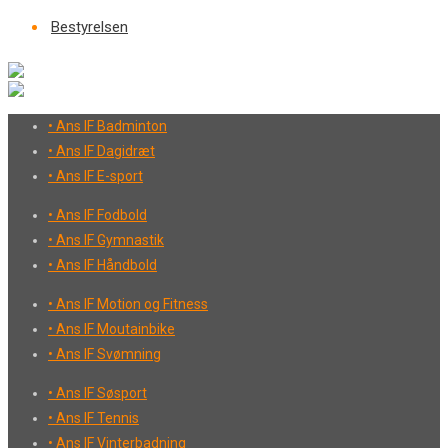
Bestyrelsen
• Ans IF Badminton
• Ans IF Dagidræt
• Ans IF E-sport
• Ans IF Fodbold
• Ans IF Gymnastik
• Ans IF Håndbold
• Ans IF Motion og Fitness
• Ans IF Moutainbike
• Ans IF Svømning
• Ans IF Søsport
• Ans IF Tennis
• Ans IF Vinterbadning