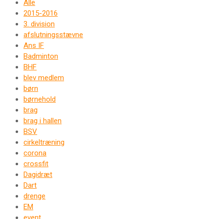
Alle
2015-2016
3. division
afslutningsstævne
Ans IF
Badminton
BHF
blev medlem
børn
børnehold
brag
brag i hallen
BSV
cirkeltræning
corona
crossfit
Dagidræt
Dart
drenge
EM
event