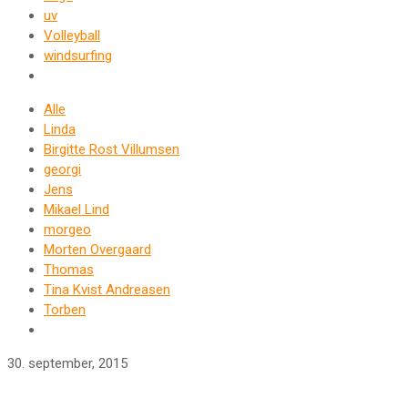
uv
Volleyball
windsurfing
Alle
Linda
Birgitte Rost Villumsen
georgi
Jens
Mikael Lind
morgeo
Morten Overgaard
Thomas
Tina Kvist Andreasen
Torben
30. september, 2015