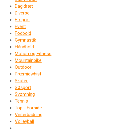
Dagidræt
Diverse
E-sport
Event
Fodbold
Gymnastik
Håndbold
Motion og Fitness
Mountainbike
Outdoor
Præmiewhist
Skater
Søsport
Svømning
Tennis
Top - Forside
Vinterbadning
Volleyball