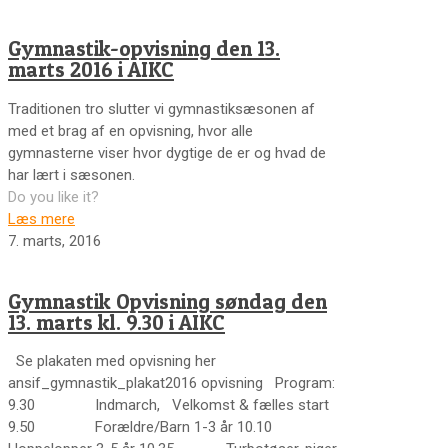
Gymnastik-opvisning den 13.
marts 2016 i AIKC
Traditionen tro slutter vi gymnastiksæsonen af
med et brag af en opvisning, hvor alle
gymnasterne viser hvor dygtige de er og hvad de
har lært i sæsonen.
Do you like it?
Læs mere
7. marts, 2016
Gymnastik Opvisning søndag den
13. marts kl. 9.30 i AIKC
Se plakaten med opvisning her
ansif_gymnastik_plakat2016 opvisning Program:
9.30 Indmarch, Velkomst & fælles start
9.50 Forældre/Barn 1-3 år 10.10