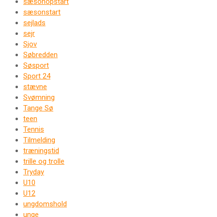
sæsonopstart
sæsonstart
sejlads
sejr
Sjov
Søbredden
Søsport
Sport 24
stævne
Svømning
Tange Sø
teen
Tennis
Tilmelding
træningstid
trille og trolle
Tryday
U10
U12
ungdomshold
unge