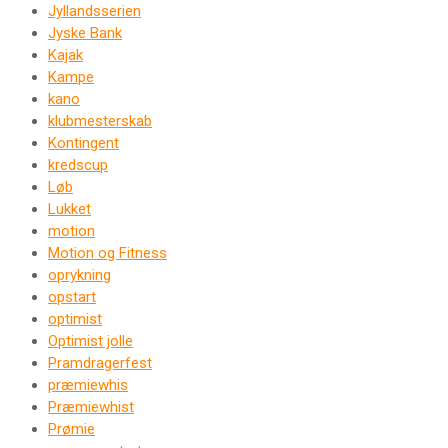
Jyllandsserien
Jyske Bank
Kajak
Kampe
kano
klubmesterskab
Kontingent
kredscup
Løb
Lukket
motion
Motion og Fitness
oprykning
opstart
optimist
Optimist jolle
Pramdragerfest
præmiewhis
Præmiewhist
Prømie