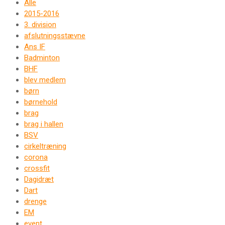
Alle
2015-2016
3. division
afslutningsstævne
Ans IF
Badminton
BHF
blev medlem
børn
børnehold
brag
brag i hallen
BSV
cirkeltræning
corona
crossfit
Dagidræt
Dart
drenge
EM
event