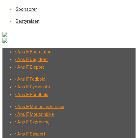
Sponsorer
Bestyrelsen
• Ans IF Badminton
• Ans IF Dagidræt
• Ans IF E-sport
• Ans IF Fodbold
• Ans IF Gymnastik
• Ans IF Håndbold
• Ans IF Motion og Fitness
• Ans IF Moutainbike
• Ans IF Svømning
• Ans IF Søsport