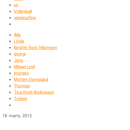
uv
Volleyball
windsurfing
Alle
Linda
Birgitte Rost Villumsen
georgi
Jens
Mikael Lind
morgeo
Morten Overgaard
Thomas
Tina Kvist Andreasen
Torben
18. marts, 2015