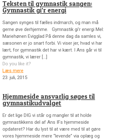
Teksten til gymnastik sangen:
Gymnastik gi’r energi
Sangen synges til fælles indmarch, og man må
gerne øve derhjemme. Gymnastik gi’r energi Mel:
Mariehønen Evigglad På denne dag da samles vi,
sæsonen er jo snart forbi. Vi viser jer, hvad vi har
lært, for gymnastik det har vi kært. I Ans går vi til
gymnastik, vi lærer
[…]
Do you like it?
Læs mere
23. juli, 2015
Hjemmeside ansvarlig søges til
gymnastikudvalget
Er det lige DIG vi står og mangler til at holde
gymnastikkens del af Ans IFs hjemmeside
opdateret? Har du lyst til at være med til at gøre
vores hjemmeside mere “levende” via oplæg og