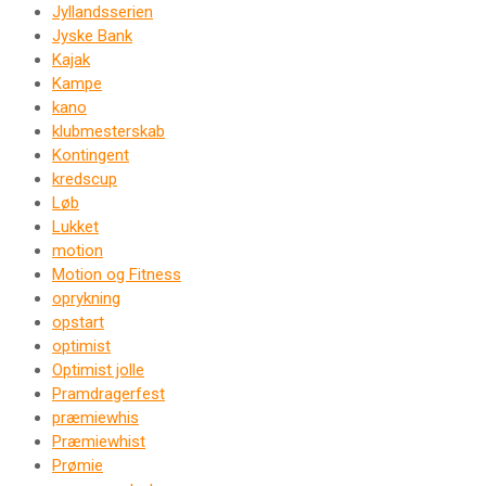
Jyllandsserien
Jyske Bank
Kajak
Kampe
kano
klubmesterskab
Kontingent
kredscup
Løb
Lukket
motion
Motion og Fitness
oprykning
opstart
optimist
Optimist jolle
Pramdragerfest
præmiewhis
Præmiewhist
Prømie