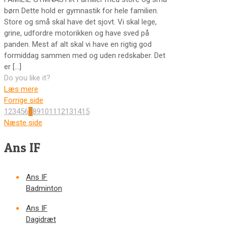
børn Dette hold er gymnastik for hele familien.
Store og små skal have det sjovt. Vi skal lege,
grine, udfordre motorikken og have sved på
panden. Mest af alt skal vi have en rigtig god
formiddag sammen med og uden redskaber. Det
er
[…]
Do you like it?
Læs mere
Forrige side
1
2
3
4
5
6
7
8
9
10
11
12
13
14
15
Næste side
Ans IF
Ans IF
Badminton
Ans IF
Dagidræt