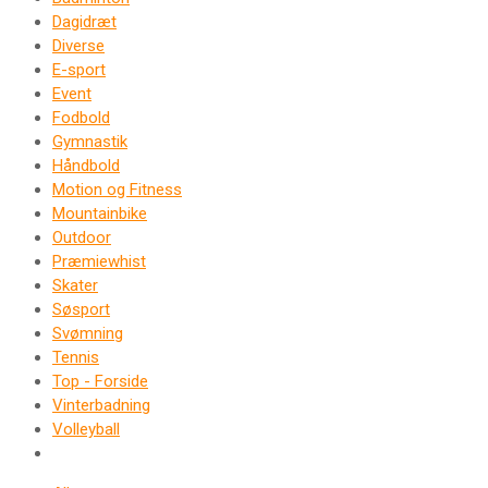
Dagidræt
Diverse
E-sport
Event
Fodbold
Gymnastik
Håndbold
Motion og Fitness
Mountainbike
Outdoor
Præmiewhist
Skater
Søsport
Svømning
Tennis
Top - Forside
Vinterbadning
Volleyball