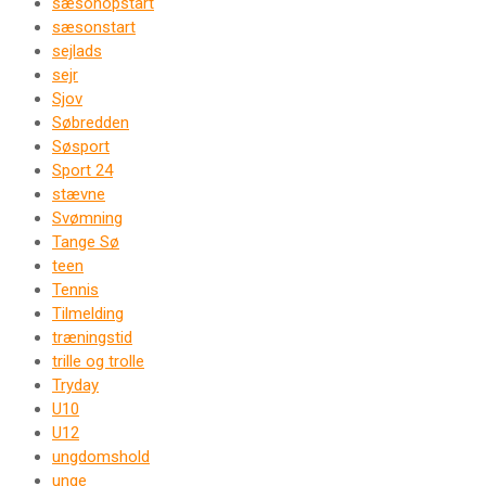
sæsonopstart
sæsonstart
sejlads
sejr
Sjov
Søbredden
Søsport
Sport 24
stævne
Svømning
Tange Sø
teen
Tennis
Tilmelding
træningstid
trille og trolle
Tryday
U10
U12
ungdomshold
unge