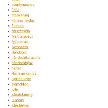
eventyrunivers
Ferie
fitboksning
Fitness Tryday
Fodbold
førstehjælp
fysioterapeut
fysioterapi
Gymnastik
Håndbold
håndboldkaravane
håndboldsjov
herrer
Hjemme kampe
hjertestarter
indmelding
jolle
juleafslutning
Julecup
julestævne