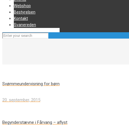
Webshop
Bestyrelsen
Kontakt
Svanereden
Svømmeundervisning for børn
20. september, 2015
Begynderstævne i Fårvang – aflyst