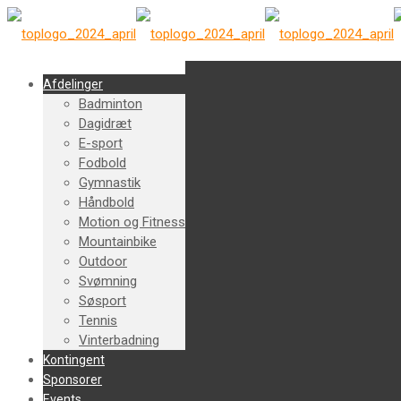
Afdelinger
Badminton
Dagidræt
E-sport
Fodbold
Gymnastik
Håndbold
Motion og Fitness
Mountainbike
Outdoor
Svømning
Søsport
Tennis
Vinterbadning
Kontingent
Sponsorer
Events