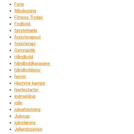
Ferie
fitboksning
Fitness Tryday
Fodbold
førstehjælp
fysioterapeut
fysioterapi
Gymnastik
Håndbold
håndboldkaravane
håndboldsjov
herrer
Hjemme kampe
hjertestarter
indmelding
jolle
juleafslutning
Julecup
julestævne
Jyllandsserien