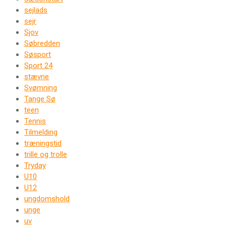
sejlads
sejr
Sjov
Søbredden
Søsport
Sport 24
stævne
Svømning
Tange Sø
teen
Tennis
Tilmelding
træningstid
trille og trolle
Tryday
U10
U12
ungdomshold
unge
uv