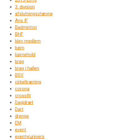
2015-2016
3. division
afslutningsstævne
Ans IF
Badminton
BHF
blev medlem
børn
børnehold
brag
brag i hallen
BSV
cirkeltræning
corona
crossfit
Dagidræt
Dart
drenge
EM
event
eventyrunivers