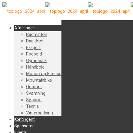
Afdelinger
Badminton
Dagidræt
E-sport
Fodbold
Gymnastik
Håndbold
Motion og Fitness
Mountainbike
Outdoor
Svømning
Søsport
Tennis
Vinterbadning
Kontingent
Sponsorer
Events