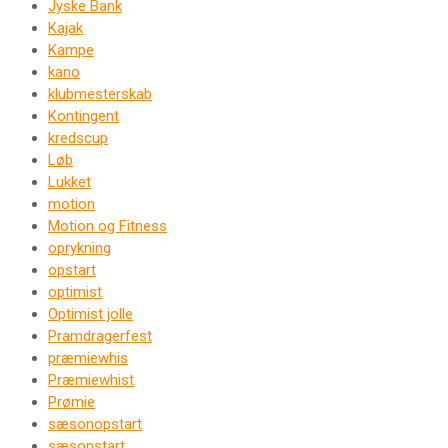
Jyske Bank
Kajak
Kampe
kano
klubmesterskab
Kontingent
kredscup
Løb
Lukket
motion
Motion og Fitness
oprykning
opstart
optimist
Optimist jolle
Pramdragerfest
præmiewhis
Præmiewhist
Prømie
sæsonopstart
sæsonstart