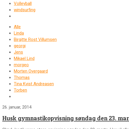
Volleyball
windsurfing
Alle
Linda
Birgitte Rost Villumsen
georgi
Jens
Mikael Lind
morgeo
Morten Overgaard
Thomas
Tina Kvist Andreasen
Torben
26. januar, 2014
Husk gymnastikopvisning søndag den 23. mar