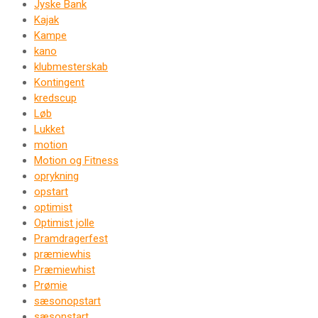
Jyske Bank
Kajak
Kampe
kano
klubmesterskab
Kontingent
kredscup
Løb
Lukket
motion
Motion og Fitness
oprykning
opstart
optimist
Optimist jolle
Pramdragerfest
præmiewhis
Præmiewhist
Prømie
sæsonopstart
sæsonstart