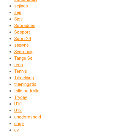
sejlads
sejr
Sjov
Søbredden
Søsport
Sport 24
stævne
Svømning
Tange Sø
teen
Tennis
Tilmelding
træningstid
trille og trolle
Tryday
U10
U12
ungdomshold
unge
uv