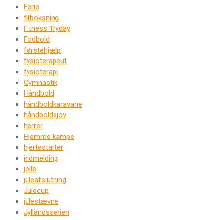
Ferie
fitboksning
Fitness Tryday
Fodbold
førstehjælp
fysioterapeut
fysioterapi
Gymnastik
Håndbold
håndboldkaravane
håndboldsjov
herrer
Hjemme kampe
hjertestarter
indmelding
jolle
juleafslutning
Julecup
julestævne
Jyllandsserien