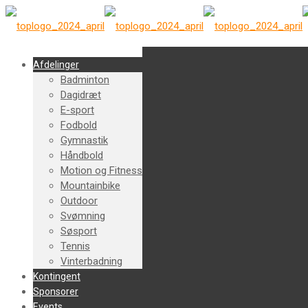
Afdelinger
Badminton
Dagidræt
E-sport
Fodbold
Gymnastik
Håndbold
Motion og Fitness
Mountainbike
Outdoor
Svømning
Søsport
Tennis
Vinterbadning
Kontingent
Sponsorer
Events