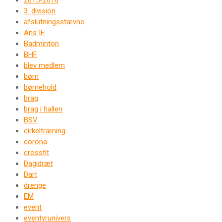
2015-2016
3. division
afslutningsstævne
Ans IF
Badminton
BHF
blev medlem
børn
børnehold
brag
brag i hallen
BSV
cirkeltræning
corona
crossfit
Dagidræt
Dart
drenge
EM
event
eventyrunivers