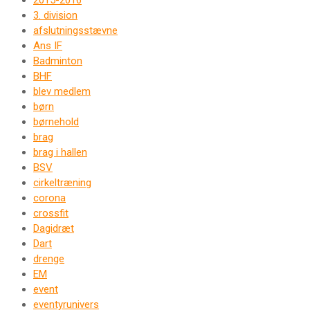
2015-2016
3. division
afslutningsstævne
Ans IF
Badminton
BHF
blev medlem
børn
børnehold
brag
brag i hallen
BSV
cirkeltræning
corona
crossfit
Dagidræt
Dart
drenge
EM
event
eventyrunivers