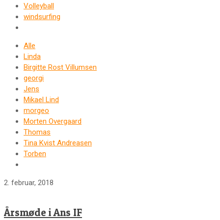
Volleyball
windsurfing
Alle
Linda
Birgitte Rost Villumsen
georgi
Jens
Mikael Lind
morgeo
Morten Overgaard
Thomas
Tina Kvist Andreasen
Torben
2. februar, 2018
Årsmøde i Ans IF