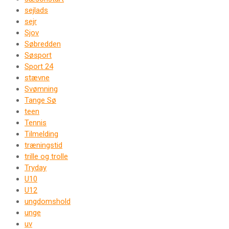
sejlads
sejr
Sjov
Søbredden
Søsport
Sport 24
stævne
Svømning
Tange Sø
teen
Tennis
Tilmelding
træningstid
trille og trolle
Tryday
U10
U12
ungdomshold
unge
uv