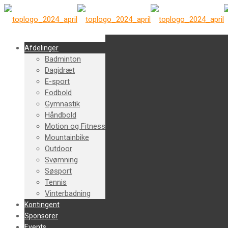
Afdelinger
Badminton
Dagidræt
E-sport
Fodbold
Gymnastik
Håndbold
Motion og Fitness
Mountainbike
Outdoor
Svømning
Søsport
Tennis
Vinterbadning
Kontingent
Sponsorer
Events