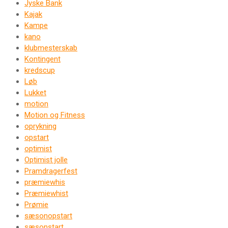
Jyske Bank
Kajak
Kampe
kano
klubmesterskab
Kontingent
kredscup
Løb
Lukket
motion
Motion og Fitness
oprykning
opstart
optimist
Optimist jolle
Pramdragerfest
præmiewhis
Præmiewhist
Prømie
sæsonopstart
sæsonstart