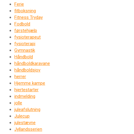
Ferie
fitboksning
Fitness Tryday
Fodbold
førstehjælp
fysioterapeut
fysioterapi
Gymnastik
Håndbold
håndboldkaravane
håndboldsjov
herrer
Hjemme kampe
hjertestarter
indmelding
jolle
juleafslutning
Julecup
julestævne
Jyllandsserien