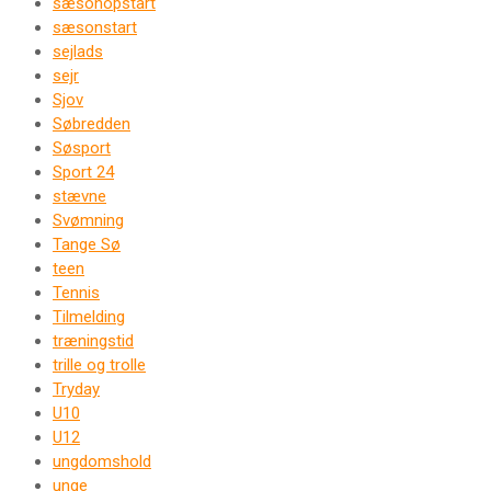
sæsonopstart
sæsonstart
sejlads
sejr
Sjov
Søbredden
Søsport
Sport 24
stævne
Svømning
Tange Sø
teen
Tennis
Tilmelding
træningstid
trille og trolle
Tryday
U10
U12
ungdomshold
unge