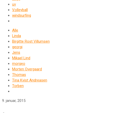
uv
Volleyball
windsurfing
Alle
Linda
Birgitte Rost Villumsen
georgi
Jens
Mikael Lind
morgeo
Morten Overgaard
Thomas
Tina Kvist Andreasen
Torben
9. januar, 2015