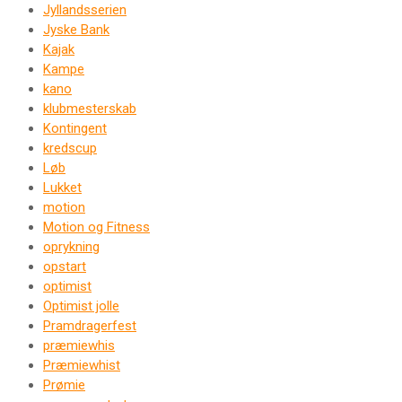
Jyllandsserien
Jyske Bank
Kajak
Kampe
kano
klubmesterskab
Kontingent
kredscup
Løb
Lukket
motion
Motion og Fitness
oprykning
opstart
optimist
Optimist jolle
Pramdragerfest
præmiewhis
Præmiewhist
Prømie