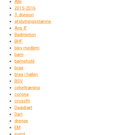
Alle
2015-2016
3. division
afslutningsstævne
Ans IF
Badminton
BHF
blev medlem
børn
børnehold
brag
brag i hallen
BSV
cirkeltræning
corona
crossfit
Dagidræt
Dart
drenge
EM
event