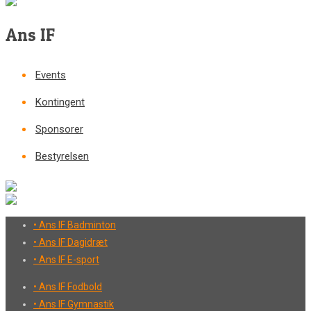
Ans IF
Events
Kontingent
Sponsorer
Bestyrelsen
• Ans IF Badminton
• Ans IF Dagidræt
• Ans IF E-sport
• Ans IF Fodbold
• Ans IF Gymnastik