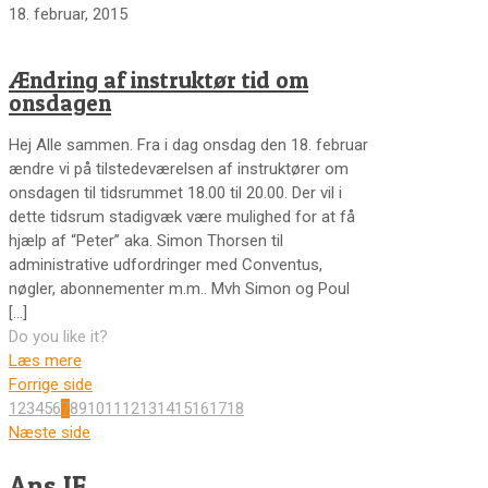
18. februar, 2015
Ændring af instruktør tid om
onsdagen
Hej Alle sammen. Fra i dag onsdag den 18. februar
ændre vi på tilstedeværelsen af instruktører om
onsdagen til tidsrummet 18.00 til 20.00. Der vil i
dette tidsrum stadigvæk være mulighed for at få
hjælp af “Peter” aka. Simon Thorsen til
administrative udfordringer med Conventus,
nøgler, abonnementer m.m.. Mvh Simon og Poul
[…]
Do you like it?
Læs mere
Forrige side
1
2
3
4
5
6
7
8
9
10
11
12
13
14
15
16
17
18
Næste side
Ans IF