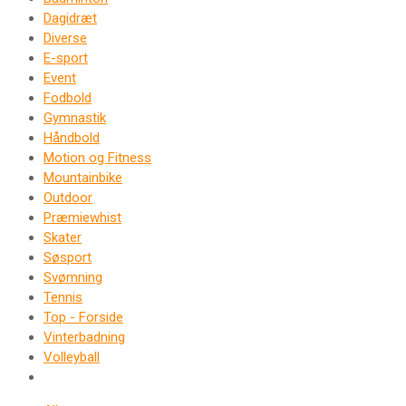
Dagidræt
Diverse
E-sport
Event
Fodbold
Gymnastik
Håndbold
Motion og Fitness
Mountainbike
Outdoor
Præmiewhist
Skater
Søsport
Svømning
Tennis
Top - Forside
Vinterbadning
Volleyball