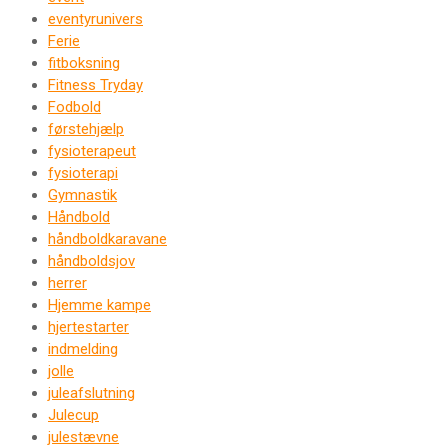
eventyrunivers
Ferie
fitboksning
Fitness Tryday
Fodbold
førstehjælp
fysioterapeut
fysioterapi
Gymnastik
Håndbold
håndboldkaravane
håndboldsjov
herrer
Hjemme kampe
hjertestarter
indmelding
jolle
juleafslutning
Julecup
julestævne