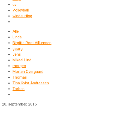
uv
Volleyball
windsurfing
Alle
Linda
Birgitte Rost Villumsen
georgi
Jens
Mikael Lind
morgeo
Morten Overgaard
Thomas
Tina Kvist Andreasen
Torben
20. september, 2015