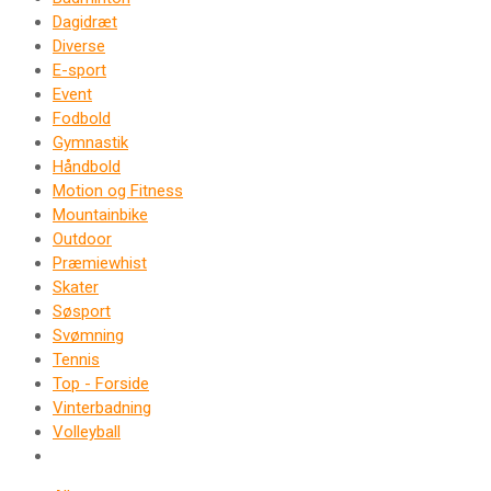
Dagidræt
Diverse
E-sport
Event
Fodbold
Gymnastik
Håndbold
Motion og Fitness
Mountainbike
Outdoor
Præmiewhist
Skater
Søsport
Svømning
Tennis
Top - Forside
Vinterbadning
Volleyball