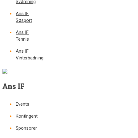
Svømning
Ans IF
Søsport
Ans IF
Tennis
Ans IF
Vinterbadning
Ans IF
Events
Kontingent
Sponsorer