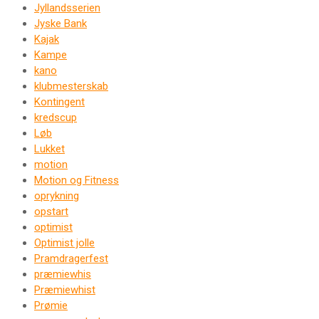
Jyllandsserien
Jyske Bank
Kajak
Kampe
kano
klubmesterskab
Kontingent
kredscup
Løb
Lukket
motion
Motion og Fitness
oprykning
opstart
optimist
Optimist jolle
Pramdragerfest
præmiewhis
Præmiewhist
Prømie