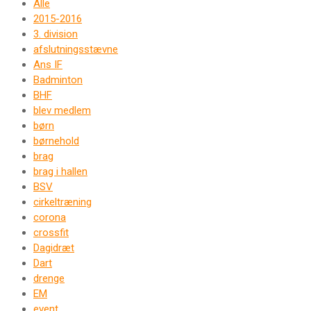
Alle
2015-2016
3. division
afslutningsstævne
Ans IF
Badminton
BHF
blev medlem
børn
børnehold
brag
brag i hallen
BSV
cirkeltræning
corona
crossfit
Dagidræt
Dart
drenge
EM
event