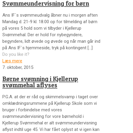
Svømmeundervisning for børn
Ans IF´s svømmeudvalg åbner nu i morgen aften
Mandag d. 21-9 kl. 18.00 op for tilmelding af børn
på vores 5 hold som vi tilbyder i Kjellerup
Svømmehal. Der er hold for nybegyndere,
begyndere, lidt øvede og øvede og når man går ind
på Ans IF´s hjemmeside, tryk på kontingent
[…]
Do you like it?
Læs mere
7. oktober, 2015
Børne svømning i Kjellerup
svømmehal aflyses
P.G.A. at der er råd og skimmelsvamp i taget over
omklædningsrummene på Kjellerup Skole som vi
bruger i forbindelse med vores
svømmeundervisning for vore børnehold i
Kjellerup Svømmehal er alt svømmeundervisning
aflyst indtil uge 45. Vi har fået oplyst at vi igen kan