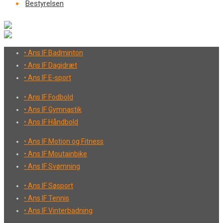
Bestyrelsen
• Ans IF Badminton
• Ans IF Dagidræt
• Ans IF E-sport
• Ans IF Fodbold
• Ans IF Gymnastik
• Ans IF Håndbold
• Ans IF Motion og Fitness
• Ans IF Moutainbike
• Ans IF Svømning
• Ans IF Søsport
• Ans IF Tennis
• Ans IF Vinterbadning