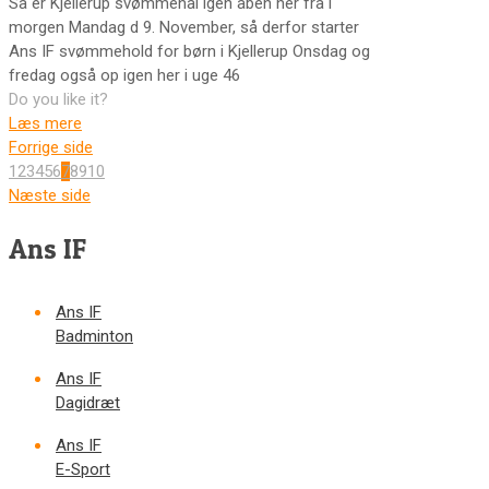
Så er Kjellerup svømmehal igen åben her fra i
morgen Mandag d 9. November, så derfor starter
Ans IF svømmehold for børn i Kjellerup Onsdag og
fredag også op igen her i uge 46
Do you like it?
Læs mere
Forrige side
1
2
3
4
5
6
7
8
9
10
Næste side
Ans IF
Ans IF
Badminton
Ans IF
Dagidræt
Ans IF
E-Sport