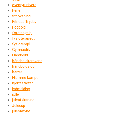
eventyrunivers
Ferie
fitboksning
Fitness Tryday
Fodbold
førstehjælp
fysioterapeut
fysioterapi
Gymnastik
Håndbold
håndboldkaravane
håndboldsjov
herrer
Hjemme kampe
hjertestarter
indmelding
jolle
juleafslutning
Julecup
julestævne