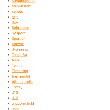
sæsonopstart
sæsonstart
sejlads
sejr
Sjov
Søbredden
Søsport
Sport 24
stævne
Svømning
Tange Sø
teen
Tennis
Tilmelding
træningstid
trille og trolle
Tryday
U10
U12
ungdomshold
unge