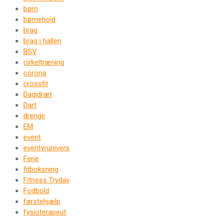
børn
børnehold
brag
brag i hallen
BSV
cirkeltræning
corona
crossfit
Dagidræt
Dart
drenge
EM
event
eventyrunivers
Ferie
fitboksning
Fitness Tryday
Fodbold
førstehjælp
fysioterapeut