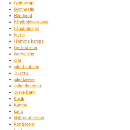
fysioterapi
Gymnastik
Håndbold
håndboldkaravane
håndboldsjov
herrer
Hjemme kampe
hjertestarter
indmelding
jolle
juleafslutning
Julecup
julestævne
Jyllandsserien
Jyske Bank
Kajak
Kampe
kano
klubmesterskab
Kontingent