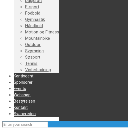
Dagidræt
E-sport
Fodbold
Gymnastik
Håndbold
Motion og Fitness
Mountainbike
Outdoor
Svømning
Søsport
Tennis
Vinterbadning
Kontingent
Sponsorer
Events
Webshop
Bestyrelsen
Kontakt
Svanereden