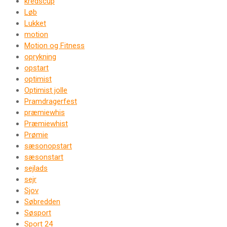
kredscup
Løb
Lukket
motion
Motion og Fitness
oprykning
opstart
optimist
Optimist jolle
Pramdragerfest
præmiewhis
Præmiewhist
Prømie
sæsonopstart
sæsonstart
sejlads
sejr
Sjov
Søbredden
Søsport
Sport 24