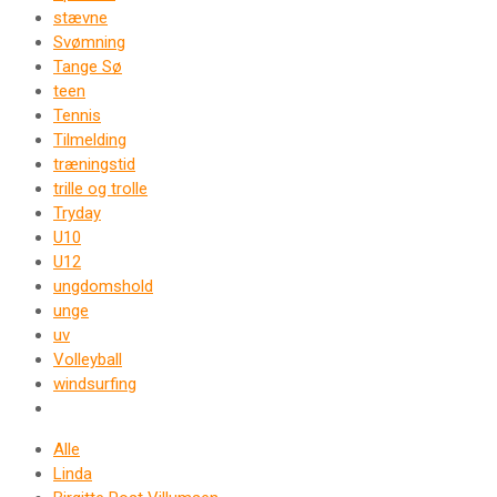
stævne
Svømning
Tange Sø
teen
Tennis
Tilmelding
træningstid
trille og trolle
Tryday
U10
U12
ungdomshold
unge
uv
Volleyball
windsurfing
Alle
Linda