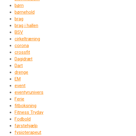
børn
børnehold
brag
brag i hallen
BSV
cirkeltræning
corona
crossfit
Dagidræt
Dart
drenge
EM
event
eventyrunivers
Ferie
fitboksning
Fitness Tryday
Fodbold
førstehjælp
fysioterapeut