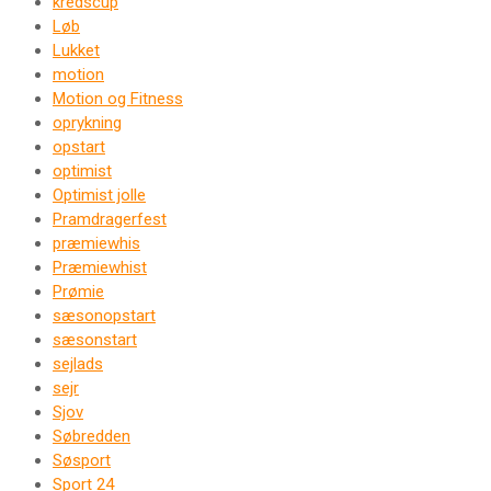
kredscup
Løb
Lukket
motion
Motion og Fitness
oprykning
opstart
optimist
Optimist jolle
Pramdragerfest
præmiewhis
Præmiewhist
Prømie
sæsonopstart
sæsonstart
sejlads
sejr
Sjov
Søbredden
Søsport
Sport 24