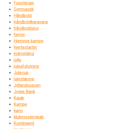
fysioterapi
Gymnastik
Håndbold
håndboldkaravane
håndboldsjov
herrer
Hjemme kampe
hjertestarter
indmelding
jolle
juleafslutning
Julecup
julestævne
Jyllandsserien
Jyske Bank
Kajak
Kampe
kano
klubmesterskab
Kontingent