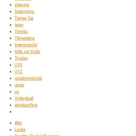
stævne
Svømning
Tange Sø
teen
Tennis
Tilmelding
træningstid
trille og trolle
Tryday
U10
U12
ungdomshold
unge
uv
Volleyball
windsurfing
Alle
Linda