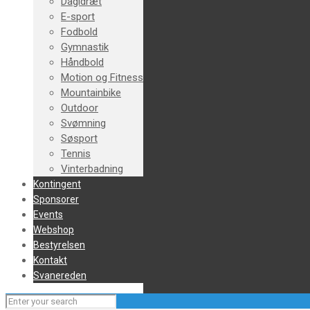
Dagidræt
E-sport
Fodbold
Gymnastik
Håndbold
Motion og Fitness
Mountainbike
Outdoor
Svømning
Søsport
Tennis
Vinterbadning
Kontingent
Sponsorer
Events
Webshop
Bestyrelsen
Kontakt
Svanereden