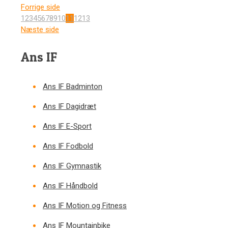
Forrige side
1
2
3
4
5
6
7
8
9
10
11
12
13
Næste side
Ans IF
Ans IF Badminton
Ans IF Dagidræt
Ans IF E-Sport
Ans IF Fodbold
Ans IF Gymnastik
Ans IF Håndbold
Ans IF Motion og Fitness
Ans IF Mountainbike