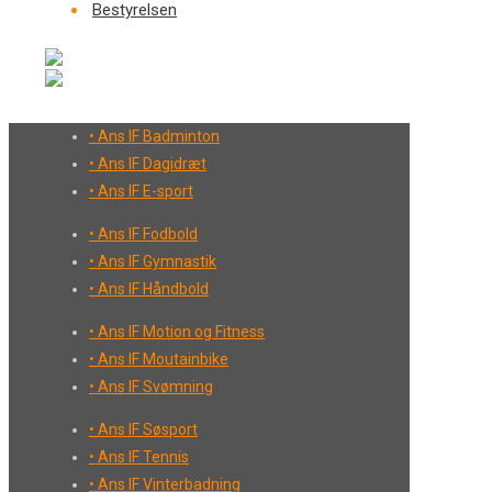
Bestyrelsen
• Ans IF Badminton
• Ans IF Dagidræt
• Ans IF E-sport
• Ans IF Fodbold
• Ans IF Gymnastik
• Ans IF Håndbold
• Ans IF Motion og Fitness
• Ans IF Moutainbike
• Ans IF Svømning
• Ans IF Søsport
• Ans IF Tennis
• Ans IF Vinterbadning