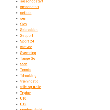
sæsonopstart
sæsonstart
sejlads
sejr
Sjov
Søbredden
Søsport
Sport 24
stævne
Svømning
Tange Sø
teen
Tennis
Tilmelding
træningstid
trille og trolle
Tryday
U10
U12
ungdomshold