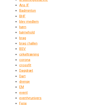
Ans IF
Badminton
BHF
blev medlem
børn
børnehold
brag
brag i hallen
BSV
cirkeltræning
corona
crossfit
Dagidræt
Dart
drenge
EM
event
eventyrunivers
Ferie