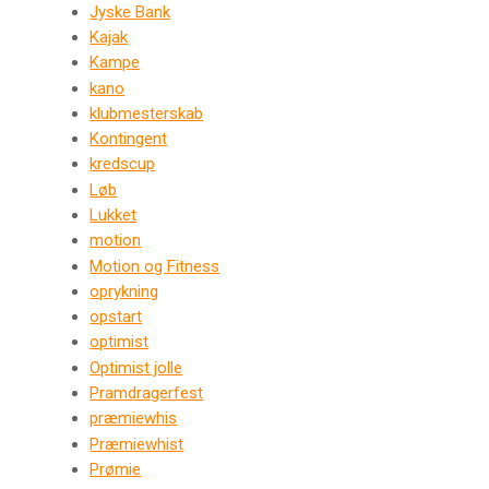
Jyske Bank
Kajak
Kampe
kano
klubmesterskab
Kontingent
kredscup
Løb
Lukket
motion
Motion og Fitness
oprykning
opstart
optimist
Optimist jolle
Pramdragerfest
præmiewhis
Præmiewhist
Prømie