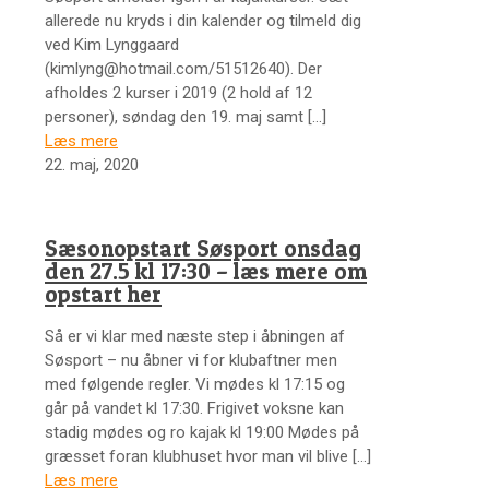
allerede nu kryds i din kalender og tilmeld dig
ved Kim Lynggaard
(kimlyng@hotmail.com/51512640). Der
afholdes 2 kurser i 2019 (2 hold af 12
personer), søndag den 19. maj samt
[…]
Læs mere
22. maj, 2020
Sæsonopstart Søsport onsdag
den 27.5 kl 17:30 – læs mere om
opstart her
Så er vi klar med næste step i åbningen af
Søsport – nu åbner vi for klubaftner men
med følgende regler. Vi mødes kl 17:15 og
går på vandet kl 17:30. Frigivet voksne kan
stadig mødes og ro kajak kl 19:00 Mødes på
græsset foran klubhuset hvor man vil blive
[…]
Læs mere