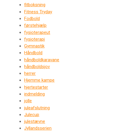
fitboksning
Fitness Tryday
Fodbold
førstehjælp
fysioterapeut
fysioterapi
Gymnastik
Håndbold
håndboldkaravane
håndboldsjov
herrer
Hjemme kampe
hjertestarter
indmelding
jolle
juleafslutning
Julecup
julestævne
Jyllandsserien