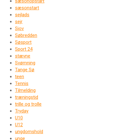
sæsonopstart
sæsonstart
sejlads
sejr
Sjov
Søbredden
Søsport
Sport 24
stævne
Svømning
Tange Sø
teen
Tennis
Tilmelding
træningstid
trille og trolle
Tryday
U10
U12
ungdomshold
unge