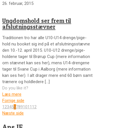
26. februar, 2015
Ungdomshold ser frem til
afslutningsstævner
Traditionen tro har alle U10-U14 drenge/pige-
hold nu booket sig ind på et afslutningsstævne
den 10.-12. april 2015. U10-U12 drenge/pige-
holdene tager til Brørup Cup (mere information
om stævnet kan ses her), mens U14-drengene
tager til Svane Cup i Aalborg (mere information
kan ses her). I alt drager mere end 60 børn samt
trænere og holdledere
[…]
Do you like it?
Læs mere
Forrige side
1
2
3
4
5
6
7
8
9
10
11
12
Næste side
Ans IF