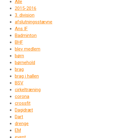
Alle
2015-2016
3. division
afslutningsstævne
Ans IF
Badminton
BHF
blev medlem
børn
børnehold
brag
brag i hallen
BSV
cirkeltræning
corona
crossfit
Dagidræt
Dart
drenge
EM
event