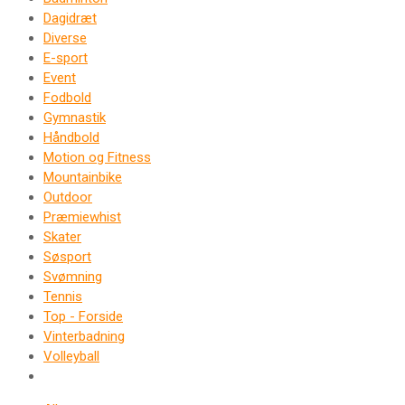
Dagidræt
Diverse
E-sport
Event
Fodbold
Gymnastik
Håndbold
Motion og Fitness
Mountainbike
Outdoor
Præmiewhist
Skater
Søsport
Svømning
Tennis
Top - Forside
Vinterbadning
Volleyball