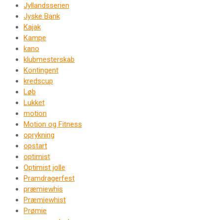
Jyllandsserien
Jyske Bank
Kajak
Kampe
kano
klubmesterskab
Kontingent
kredscup
Løb
Lukket
motion
Motion og Fitness
oprykning
opstart
optimist
Optimist jolle
Pramdragerfest
præmiewhis
Præmiewhist
Prømie