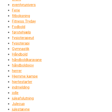
eventyrunivers
Ferie
fitboksning
Fitness Tryday
Fodbold
førstehjælp
fysioterapeut
fysioterapi
Gymnastik
Håndbold
håndboldkaravane
håndboldsjov
herrer
Hjemme kampe
hjertestarter
indmelding
jolle
juleafslutning
Julecup
julestævne