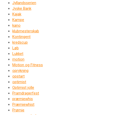
Jyllandsserien
Jyske Bank
Kajak
Kampe
kano
klubmesterskab
Kontingent
kredscup
Løb
Lukket
motion
Motion og Fitness
oprykning
opstart
optimist
Optimist jolle
Pramdragerfest
præmiewhis
Præmiewhist
Prømie