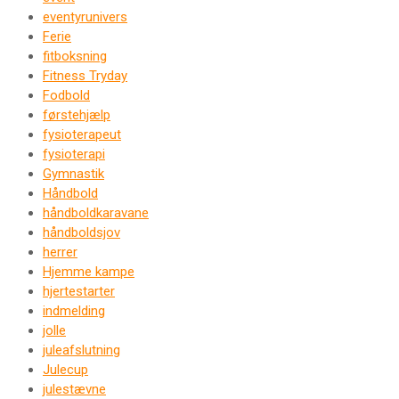
eventyrunivers
Ferie
fitboksning
Fitness Tryday
Fodbold
førstehjælp
fysioterapeut
fysioterapi
Gymnastik
Håndbold
håndboldkaravane
håndboldsjov
herrer
Hjemme kampe
hjertestarter
indmelding
jolle
juleafslutning
Julecup
julestævne