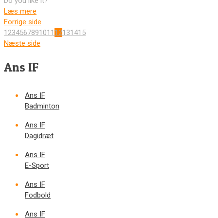
Do you like it?
Læs mere
Forrige side
1
2
3
4
5
6
7
8
9
10
11
12
13
14
15
Næste side
Ans IF
Ans IF
Badminton
Ans IF
Dagidræt
Ans IF
E-Sport
Ans IF
Fodbold
Ans IF