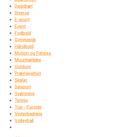
Dagidræt
Diverse
E-sport
Event
Fodbold
Gymnastik
Håndbold
Motion og Fitness
Mountainbike
Outdoor
Præmiewhist
Skater
Søsport
Svømning
Tennis
Top - Forside
Vinterbadning
Volleyball