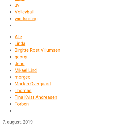
uv
Volleyball
windsurfing
Alle
Linda
Birgitte Rost Villumsen
georgi
Jens
Mikael Lind
morgeo
Morten Overgaard
Thomas
Tina Kvist Andreasen
Torben
7. august, 2019