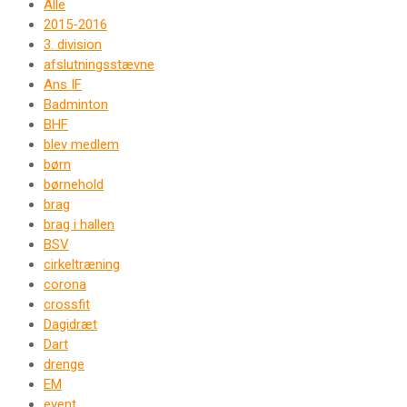
Alle
2015-2016
3. division
afslutningsstævne
Ans IF
Badminton
BHF
blev medlem
børn
børnehold
brag
brag i hallen
BSV
cirkeltræning
corona
crossfit
Dagidræt
Dart
drenge
EM
event