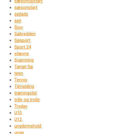
sæsonopstart
sæsonstart
sejlads
sejr
Sjov
Søbredden
Søsport
Sport 24
stævne
Svømning
Tange Sø
teen
Tennis
Tilmelding
træningstid
trille og trolle
Tryday
U10
U12
ungdomshold
unge