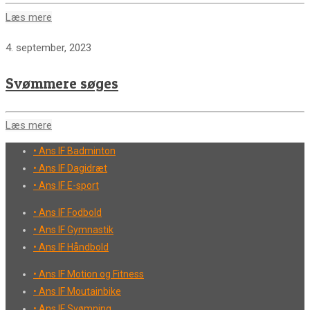
Læs mere
4. september, 2023
Svømmere søges
Læs mere
• Ans IF Badminton
• Ans IF Dagidræt
• Ans IF E-sport
• Ans IF Fodbold
• Ans IF Gymnastik
• Ans IF Håndbold
• Ans IF Motion og Fitness
• Ans IF Moutainbike
• Ans IF Svømning