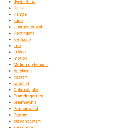
Jyske Bank
Kajak
Kampe
kano
klubmesterskab
Kontingent
kredscup
Løb
Lukket
motion
Motion og Fitness
oprykning
opstart
optimist
Optimist jolle
Pramdragerfest
præmiewhis
Præmiewhist
Prømie
sæsonopstart
sæsonstart