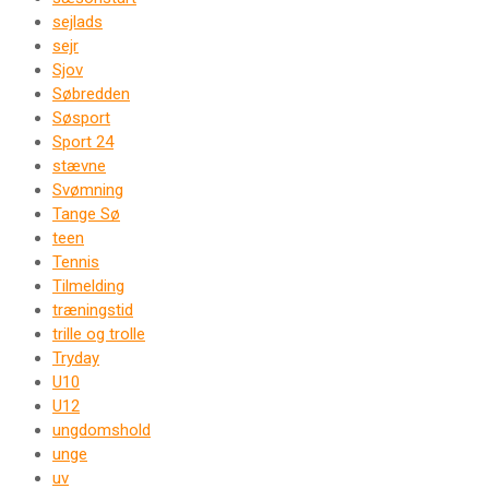
sejlads
sejr
Sjov
Søbredden
Søsport
Sport 24
stævne
Svømning
Tange Sø
teen
Tennis
Tilmelding
træningstid
trille og trolle
Tryday
U10
U12
ungdomshold
unge
uv