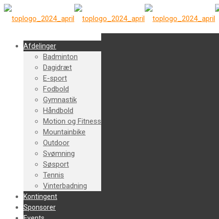
Afdelinger
Badminton
Dagidræt
E-sport
Fodbold
Gymnastik
Håndbold
Motion og Fitness
Mountainbike
Outdoor
Svømning
Søsport
Tennis
Vinterbadning
Kontingent
Sponsorer
Events