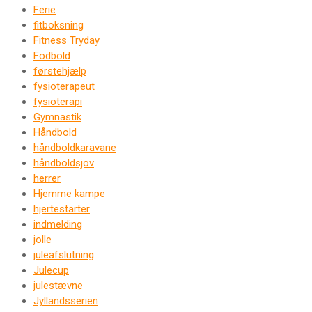
Ferie
fitboksning
Fitness Tryday
Fodbold
førstehjælp
fysioterapeut
fysioterapi
Gymnastik
Håndbold
håndboldkaravane
håndboldsjov
herrer
Hjemme kampe
hjertestarter
indmelding
jolle
juleafslutning
Julecup
julestævne
Jyllandsserien