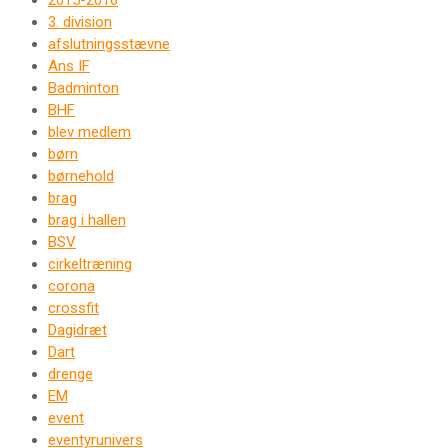
2015-2016
3. division
afslutningsstævne
Ans IF
Badminton
BHF
blev medlem
børn
børnehold
brag
brag i hallen
BSV
cirkeltræning
corona
crossfit
Dagidræt
Dart
drenge
EM
event
eventyrunivers