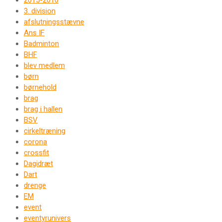
2015-2016
3. division
afslutningsstævne
Ans IF
Badminton
BHF
blev medlem
børn
børnehold
brag
brag i hallen
BSV
cirkeltræning
corona
crossfit
Dagidræt
Dart
drenge
EM
event
eventyrunivers