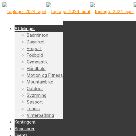
Afdelinger
Badminton
Dagidræt
E-sport
Fodbold
Gymnastik
Håndbold
Motion og Fitness
Mountainbike
Outdoor
Svømning
Søsport
Tennis
Vinterbadning
Kontingent
Sponsorer
Events