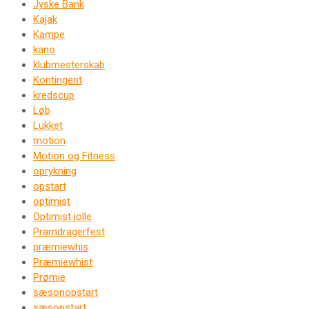
Jyske Bank
Kajak
Kampe
kano
klubmesterskab
Kontingent
kredscup
Løb
Lukket
motion
Motion og Fitness
oprykning
opstart
optimist
Optimist jolle
Pramdragerfest
præmiewhis
Præmiewhist
Prømie
sæsonopstart
sæsonstart