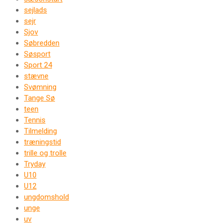
sejlads
sejr
Sjov
Søbredden
Søsport
Sport 24
stævne
Svømning
Tange Sø
teen
Tennis
Tilmelding
træningstid
trille og trolle
Tryday
U10
U12
ungdomshold
unge
uv