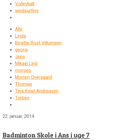
Volleyball
windsurfing
Alle
Linda
Birgitte Rost Villumsen
georgi
Jens
Mikael Lind
morgeo
Morten Overgaard
Thomas
Tina Kvist Andreasen
Torben
22. januar, 2014
Badminton Skole i Ans i uge 7