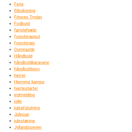
Ferie
fitboksning
Fitness Tryday
Fodbold
førstehjælp
fysioterapeut
fysioterapi
Gymnastik
Håndbold
håndboldkaravane
håndboldsjov
herrer
Hjemme kampe
hjertestarter
indmelding
jolle
juleafslutning
Julecup
julestævne
Jyllandsserien