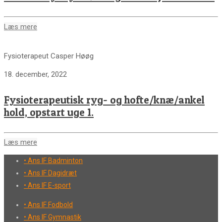
Læs mere
Fysioterapeut Casper Høøg
18. december, 2022
Fysioterapeutisk ryg- og hofte/knæ/ankel
hold, opstart uge 1.
Læs mere
• Ans IF Badminton
• Ans IF Dagidræt
• Ans IF E-sport
• Ans IF Fodbold
• Ans IF Gymnastik