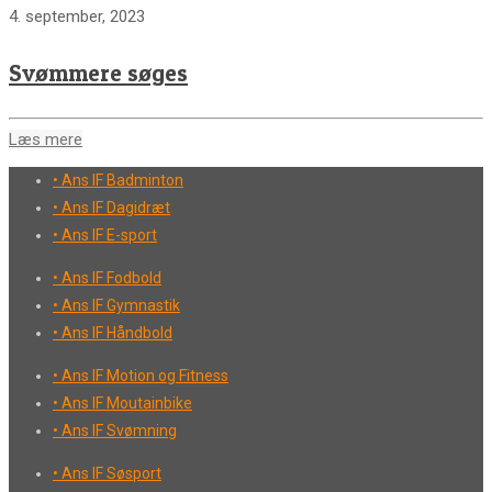
4. september, 2023
Svømmere søges
Læs mere
• Ans IF Badminton
• Ans IF Dagidræt
• Ans IF E-sport
• Ans IF Fodbold
• Ans IF Gymnastik
• Ans IF Håndbold
• Ans IF Motion og Fitness
• Ans IF Moutainbike
• Ans IF Svømning
• Ans IF Søsport