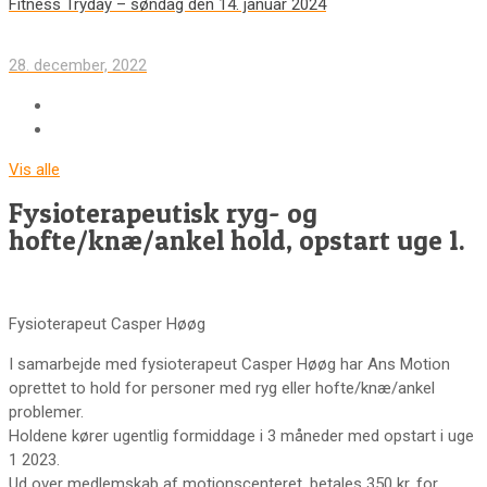
Fitness Tryday – søndag den 14. januar 2024
28. december, 2022
Vis alle
Fysioterapeutisk ryg- og
hofte/knæ/ankel hold, opstart uge 1.
Fysioterapeut Casper Høøg
I samarbejde med fysioterapeut Casper Høøg har Ans Motion
oprettet to hold for personer med ryg eller hofte/knæ/ankel
problemer.
Holdene kører ugentlig formiddage i 3 måneder med opstart i uge
1 2023.
Ud over medlemskab af motionscenteret, betales 350 kr. for