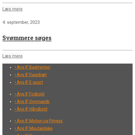
Læs mere
4. september, 2023
Svømmere søges
Læs mere
• Ans IF Badminton
• Ans IF Dagidræt
• Ans IF E-sport
• Ans IF Fodbold
• Ans IF Gymnastik
• Ans IF Håndbold
• Ans IF Motion og Fitness
• Ans IF Moutainbike