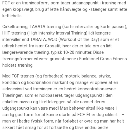
FCF er en træningsform, som tager udgangspunkt i træning med
egen kropsvægt, brug af lette håndvægte og -stænger samt lette
kettlebells.
Cirkeltræning, TABATA træning (korte intervaller og korte pauser),
HIIT træning (High Intensity Interval Training) lidt længere
intervaller end TABATA, WOD (Workout Of the Day) som er et
udtryk hentet fra især Crossfit, hvor der er tale om en lidt
længerevarende træning, typisk 10-20 minutter. Disse
træningsformer vil være grundstenene i Funktionel Cross Fitness
holdets træning.
Med FCF trænes (og forbedres) motorik, balance, styrke,
kondition og koordination markant og mange vil opleve at en
sidegevinst ved træningen er en bedret koncentrationsevne.
Træningen, som er holdbaseret, tager udgangspunkt i den
enkeltes niveau og tilrettelægges så alle uanset deres
udgangspunkt kan være med! Man behøver altså ikke være i
særlig god form for at kunne starte på FCF. Ét er dog sikkert… –
man er i bedre fysisk form, når forløbet er ovre og man har helt
sikkert fået smag for at fortsætte og blive endnu bedre.