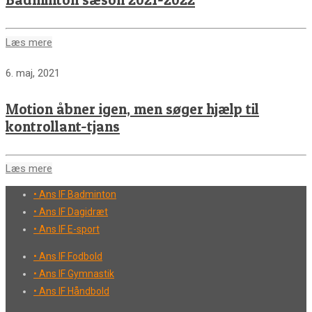
Læs mere
6. maj, 2021
Motion åbner igen, men søger hjælp til
kontrollant-tjans
Læs mere
• Ans IF Badminton
• Ans IF Dagidræt
• Ans IF E-sport
• Ans IF Fodbold
• Ans IF Gymnastik
• Ans IF Håndbold