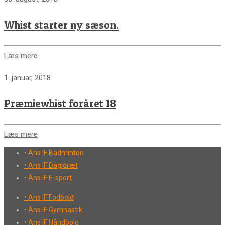
Whist starter ny sæson.
Læs mere
1. januar, 2018
Præmiewhist foråret 18
Læs mere
• Ans IF Badminton
• Ans IF Dagidræt
• Ans IF E-sport
• Ans IF Fodbold
• Ans IF Gymnastik
• Ans IF Håndbold