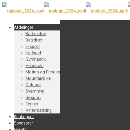
Afdelinger
Badminton
Dagidræt
E-sport
Fodbold
Gymnastik
Håndbold
Motion og Fitness
Mountainbike
Outdoor
Svømning
Søsport
Tennis
Vinterbadning
Kontingent
Sponsorer
Events