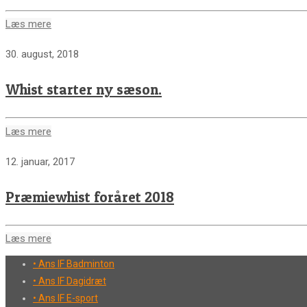
Læs mere
30. august, 2018
Whist starter ny sæson.
Læs mere
12. januar, 2017
Præmiewhist foråret 2018
Læs mere
• Ans IF Badminton
• Ans IF Dagidræt
• Ans IF E-sport