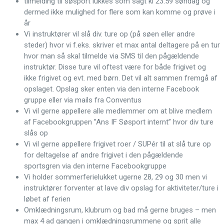
tilmelding til søsport lukkes som sagt kl 23:59 søndag og
dermed ikke mulighed for flere som kan komme og prøve i
år
Vi instruktører vil slå div. ture op (på søen eller andre
steder) hvor vi f.eks. skriver et max antal deltagere på en tur
hvor man så skal tilmelde via SMS til den pågældende
instruktør. Disse ture vil oftest være for både frigivet og
ikke frigivet og evt. med børn. Det vil alt sammen fremgå af
opslaget. Opslag sker enten via den interne Facebook
gruppe eller via mails fra Conventus
Vi vil gerne appellere alle medlemmer om at blive medlem
af Facebookgruppen ”Ans IF Søsport internt” hvor div ture
slås op
Vi vil gerne appellere frigivet roer / SUPér til at slå ture op
for deltagelse af andre frigivet i den pågældende
sportsgren via den interne Facebookgruppe
Vi holder sommerferielukket ugerne 28, 29 og 30 men vi
instruktører forventer at lave div opslag for aktiviteter/ture i
løbet af ferien
Omklædningsrum, klubrum og bad må gerne bruges – men
max 4 ad gangen i omklædningsrummene og sprit alle