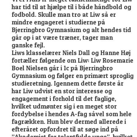
har tid til at hjælpe til i både håndbold og
fodbold. Skulle man tro at Liw så er
mindre engageret i studierne på
Bjerringbro Gymnasium og alt hendes tid
går op i at være træner, tager man
ganske fejl.
Liws klasselærer Niels Dall og Hanne Høj
fortæller følgende om Liw: Liw Rosemarie
Boel Nielsen går i 1c på Bjerringbro
Gymnasium og følger en primært sproglig
studieretning. Igennem dette første år
har Liw udvist en stor interesse og
engagement i forhold til det faglige,
hvilket udmønter sig i en meget stor
fordybelse i hendes A-fag såvel som hele
fagrækken. Hun blev dermed allerede i
efteråret opfordret til at søge ind på
”Akademiet for talentfulde unge”, hvilket