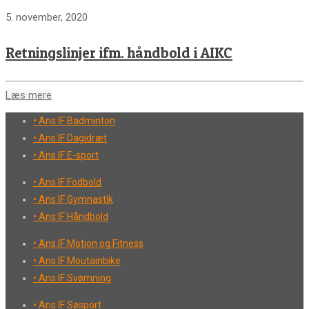
5. november, 2020
Retningslinjer ifm. håndbold i AIKC
Læs mere
• Ans IF Badminton
• Ans IF Dagidræt
• Ans IF E-sport
• Ans IF Fodbold
• Ans IF Gymnastik
• Ans IF Håndbold
• Ans IF Motion og Fitness
• Ans IF Moutainbike
• Ans IF Svømning
• Ans IF Søsport