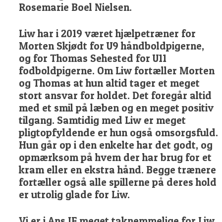
Rosemarie Boel Nielsen.
Liw har i 2019 været hjælpetræner for
Morten Skjødt for U9 håndboldpigerne,
og for Thomas Sehested for U11
fodboldpigerne. Om Liw fortæller Morten
og Thomas at hun altid tager et meget
stort ansvar for holdet. Det foregår altid
med et smil på læben og en meget positiv
tilgang. Samtidig med Liw er meget
pligtopfyldende er hun også omsorgsfuld.
Hun går op i den enkelte har det godt, og
opmærksom på hvem der har brug for et
kram eller en ekstra hånd. Begge trænere
fortæller også alle spillerne på deres hold
er utrolig glade for Liw.
Vi er i Ans IF meget taknemmelige for Liw