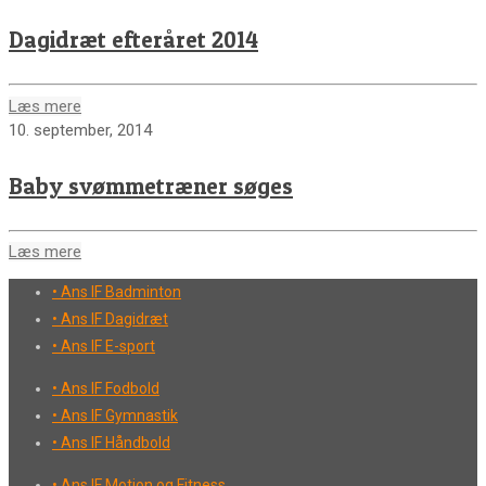
Dagidræt efteråret 2014
Læs mere
10. september, 2014
Baby svømmetræner søges
Læs mere
• Ans IF Badminton
• Ans IF Dagidræt
• Ans IF E-sport
• Ans IF Fodbold
• Ans IF Gymnastik
• Ans IF Håndbold
• Ans IF Motion og Fitness