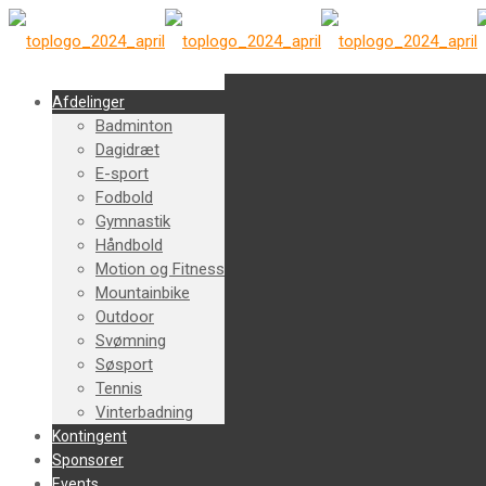
Afdelinger
Badminton
Dagidræt
E-sport
Fodbold
Gymnastik
Håndbold
Motion og Fitness
Mountainbike
Outdoor
Svømning
Søsport
Tennis
Vinterbadning
Kontingent
Sponsorer
Events